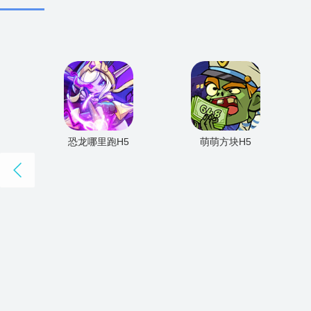
恐龙哪里跑H5
萌萌方块H5
1
2
3