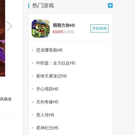
热门游戏
萌萌方块H5
千百度h5游戏
开始游戏
千百度h5游戏
83265
人在玩
恐龙哪里跑H5
中职篮：全力以赴H5
新倚天屠龙记H5
开心塔防H5
炫风格改
天剑奇缘H5
美人传H5
星神纪元H5