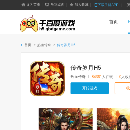
设为首页
|
放到桌面
|
加入收藏
|
下载手机APP
|
所
首页
首页
>
热血传奇
>
传奇岁月H5
传奇岁月H5
热血传奇
84361
人在玩
0
人收
千百度h5游戏
开始游戏
收
更多+