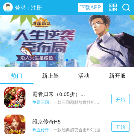
登录
注册
下载APP
|
谁是首富H5
热门
新上架
活动
新开服
霸者归来（0.05折）...
千百度h5
开始
游戏
争霸三国
一款三国题材放置挂机与战争策略结合的游戏
维京传奇H5
千百度h5
开始
游戏
热血传奇
一款经典超变合击PK页游