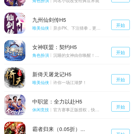
角色扮演
同名小说改变经典世界观
九州仙剑传H5
千百度h5
开始
游戏
唯美仙侠
异步PK、下注猜拳，更多玩点等你来体验！
女神联盟：契约H5
千百度h5
开始
游戏
角色扮演
沉睡的女神由你唤醒！点燃战火！
新倚天屠龙记H5
千百度h5
开始
游戏
唯美仙侠
许你一场江湖梦！
中职篮：全力以赴H5
千百度h5
开始
游戏
休闲竞技
官方赛事正版授权，快来打造属于自己的传奇吧~
霸者归来（0.05折）...
千百度h5
开始