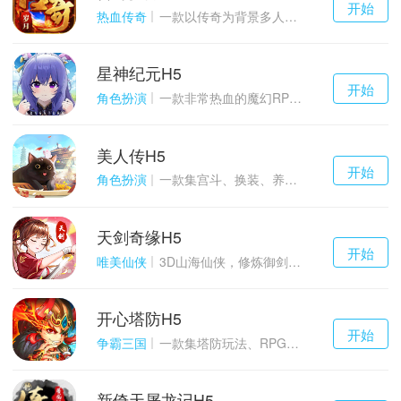
开始
游戏
热血传奇
一款以传奇为背景多人在线的ARPG大作
星神纪元H5
千百度h5
开始
游戏
角色扮演
一款非常热血的魔幻RPG游戏
美人传H5
千百度h5
开始
游戏
角色扮演
一款集宫斗、换装、养成等于一体的古装宫廷恋爱手游
天剑奇缘H5
千百度h5
开始
游戏
唯美仙侠
3D山海仙侠，修炼御剑情缘
开心塔防H5
千百度h5
开始
游戏
争霸三国
一款集塔防玩法、RPG策略、卡牌养成于一体的轻度H5游戏
新倚天屠龙记H5