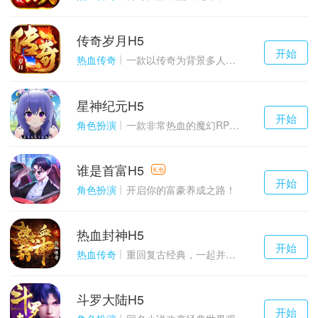
传奇岁月H5
千百度h5
开始
游戏
热血传奇
一款以传奇为背景多人在线的ARPG大作
星神纪元H5
千百度h5
开始
游戏
角色扮演
一款非常热血的魔幻RPG游戏
谁是首富H5
千百度h5
礼包
开始
游戏
角色扮演
开启你的富豪养成之路！
热血封神H5
千百度h5
开始
游戏
热血传奇
重回复古经典，一起并肩作战吧！
斗罗大陆H5
千百度h5
开始
游戏