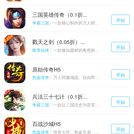
三国英雄传奇（0.1折...
千百度h5
开始
游戏
争霸三国
一款精心制作的万人即时战斗SLG三国手游
戮天之剑（0.05折）...
千百度h5
开始
游戏
唯美仙侠
一款修仙题材的角色扮演养成手游
原始传奇H5
千百度h5
开始
游戏
热血传奇
万人同服城战、自由即时PK的1.85经典玩法
兵法三十七计（0.1折...
千百度h5
开始
游戏
争霸三国
一款以三国历史为背景的卡牌策略游戏
百战沙城H5
千百度h5
开始
游戏
热血传奇
传奇大作，热血兄弟，血战沙城！