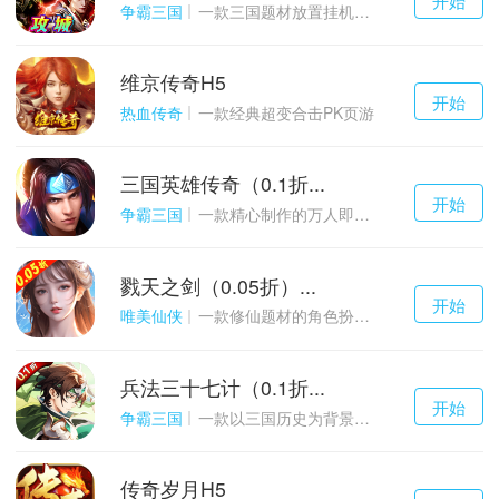
游戏
争霸三国
一款三国题材放置挂机与战争策略结合的游戏
维京传奇H5
千百度h5
开始
游戏
热血传奇
一款经典超变合击PK页游
三国英雄传奇（0.1折...
千百度h5
开始
游戏
争霸三国
一款精心制作的万人即时战斗SLG三国手游
戮天之剑（0.05折）...
千百度h5
开始
游戏
唯美仙侠
一款修仙题材的角色扮演养成手游
兵法三十七计（0.1折...
千百度h5
开始
游戏
争霸三国
一款以三国历史为背景的卡牌策略游戏
传奇岁月H5
千百度h5