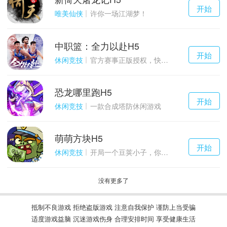
千百度h5
开始
游戏
唯美仙侠
许你一场江湖梦！
中职篮：全力以赴H5
千百度h5
开始
游戏
休闲竞技
官方赛事正版授权，快来打造属于自己的传奇吧~
恐龙哪里跑H5
千百度h5
开始
游戏
休闲竞技
一款合成塔防休闲游戏
萌萌方块H5
千百度h5
开始
游戏
休闲竞技
开局一个豆荚小子，你能坚持到几关？
没有更多了
抵制不良游戏 拒绝盗版游戏 注意自我保护 谨防上当受骗
适度游戏益脑 沉迷游戏伤身 合理安排时间 享受健康生活