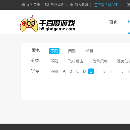
设为首页
|
放到桌面
|
加入收藏
|
下载手机APP
|
所
首页
属性:
不限
网游
单机
分类:
不限
飞行射击
战争策略
唯美仙
字母:
不限
A
B
C
D
E
F
G
H
I
J