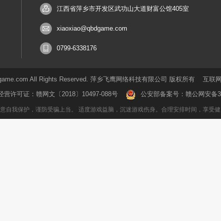
江西省萍乡市开发区武功山大道财富公馆405室
xiaoxiao@qbdgame.com
0799-6338176
5.qbdgame.com All Rights Reserved. 萍乡飞鹰网络科技有限公司 版权所有
互联网
经营许可证：
赣网文〔2018〕10497-088号
公安部备案号：
赣公网安备360
意自我保护，谨防受骗上当。 适度游戏益脑，沉迷游戏伤身。合理安排时间，享受健