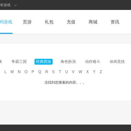
有游戏
H5游戏
页游
礼包
充值
商城
资讯
侠
争霸三国
经典西游
角色扮演
动作格斗
休闲竞技
K
L
M
N
O
P
Q
R
S
T
U
V
W
X
Y
Z
没找到您搜索的内容。。。