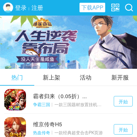
登录
注册
下载APP
|
谁是首富H5
热门
新上架
活动
新开服
霸者归来（0.05折）...
千百度h5
开始
游戏
争霸三国
一款三国题材放置挂机与战争策略结合的游戏
维京传奇H5
千百度h5
开始
游戏
热血传奇
一款经典超变合击PK页游