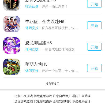
千百度h5
开始
游戏
唯美仙侠
许你一场江湖梦！
中职篮：全力以赴H5
千百度h5
开始
游戏
休闲竞技
官方赛事正版授权，快来打造属于自己的传奇吧~
恐龙哪里跑H5
千百度h5
开始
游戏
休闲竞技
一款合成塔防休闲游戏
萌萌方块H5
千百度h5
开始
游戏
休闲竞技
开局一个豆荚小子，你能坚持到几关？
没有更多了
抵制不良游戏 拒绝盗版游戏 注意自我保护 谨防上当受骗
适度游戏益脑 沉迷游戏伤身 合理安排时间 享受健康生活