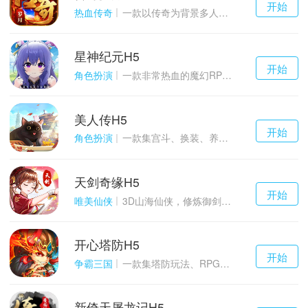
开始
游戏
热血传奇
一款以传奇为背景多人在线的ARPG大作
星神纪元H5
千百度h5
开始
游戏
角色扮演
一款非常热血的魔幻RPG游戏
美人传H5
千百度h5
开始
游戏
角色扮演
一款集宫斗、换装、养成等于一体的古装宫廷恋爱手游
天剑奇缘H5
千百度h5
开始
游戏
唯美仙侠
3D山海仙侠，修炼御剑情缘
开心塔防H5
千百度h5
开始
游戏
争霸三国
一款集塔防玩法、RPG策略、卡牌养成于一体的轻度H5游戏
新倚天屠龙记H5