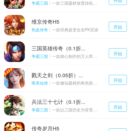
游戏
争霸三国
一款三国题材放置挂机与战争策略结合的游戏
维京传奇H5
千百度h5
开始
游戏
热血传奇
一款经典超变合击PK页游
三国英雄传奇（0.1折...
千百度h5
开始
游戏
争霸三国
一款精心制作的万人即时战斗SLG三国手游
戮天之剑（0.05折）...
千百度h5
开始
游戏
唯美仙侠
一款修仙题材的角色扮演养成手游
兵法三十七计（0.1折...
千百度h5
开始
游戏
争霸三国
一款以三国历史为背景的卡牌策略游戏
传奇岁月H5
千百度h5