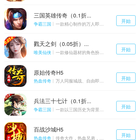
三国英雄传奇（0.1折...
千百度h5
开始
游戏
争霸三国
一款精心制作的万人即时战斗SLG三国手游
戮天之剑（0.05折）...
千百度h5
开始
游戏
唯美仙侠
一款修仙题材的角色扮演养成手游
原始传奇H5
千百度h5
开始
游戏
热血传奇
万人同服城战、自由即时PK的1.85经典玩法
兵法三十七计（0.1折...
千百度h5
开始
游戏
争霸三国
一款以三国历史为背景的卡牌策略游戏
百战沙城H5
千百度h5
开始
游戏
热血传奇
传奇大作，热血兄弟，血战沙城！