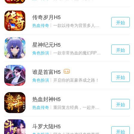
传奇岁月H5
千百度h5
开始
游戏
热血传奇
一款以传奇为背景多人在线的ARPG大作
星神纪元H5
千百度h5
开始
游戏
角色扮演
一款非常热血的魔幻RPG游戏
谁是首富H5
千百度h5
礼包
开始
游戏
角色扮演
开启你的富豪养成之路！
热血封神H5
千百度h5
开始
游戏
热血传奇
重回复古经典，一起并肩作战吧！
斗罗大陆H5
千百度h5
开始
游戏