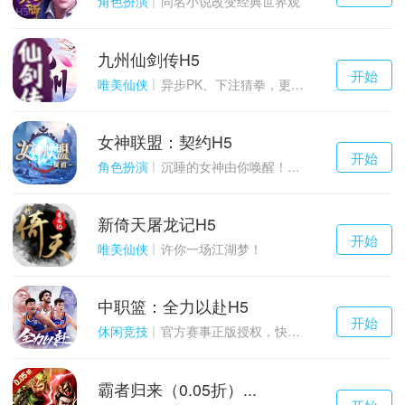
角色扮演
同名小说改变经典世界观
九州仙剑传H5
千百度h5
开始
游戏
唯美仙侠
异步PK、下注猜拳，更多玩点等你来体验！
女神联盟：契约H5
千百度h5
开始
游戏
角色扮演
沉睡的女神由你唤醒！点燃战火！
新倚天屠龙记H5
千百度h5
开始
游戏
唯美仙侠
许你一场江湖梦！
中职篮：全力以赴H5
千百度h5
开始
游戏
休闲竞技
官方赛事正版授权，快来打造属于自己的传奇吧~
霸者归来（0.05折）...
千百度h5
开始