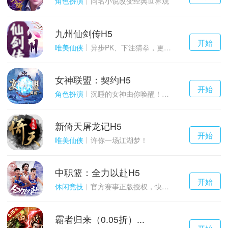
角色扮演
同名小说改变经典世界观
九州仙剑传H5
千百度h5
开始
游戏
唯美仙侠
异步PK、下注猜拳，更多玩点等你来体验！
女神联盟：契约H5
千百度h5
开始
游戏
角色扮演
沉睡的女神由你唤醒！点燃战火！
新倚天屠龙记H5
千百度h5
开始
游戏
唯美仙侠
许你一场江湖梦！
中职篮：全力以赴H5
千百度h5
开始
游戏
休闲竞技
官方赛事正版授权，快来打造属于自己的传奇吧~
霸者归来（0.05折）...
千百度h5
开始