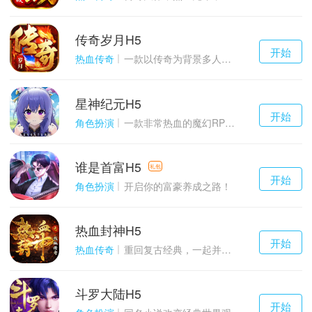
传奇岁月H5
千百度h5
开始
游戏
热血传奇
一款以传奇为背景多人在线的ARPG大作
星神纪元H5
千百度h5
开始
游戏
角色扮演
一款非常热血的魔幻RPG游戏
谁是首富H5
千百度h5
礼包
开始
游戏
角色扮演
开启你的富豪养成之路！
热血封神H5
千百度h5
开始
游戏
热血传奇
重回复古经典，一起并肩作战吧！
斗罗大陆H5
千百度h5
开始
游戏