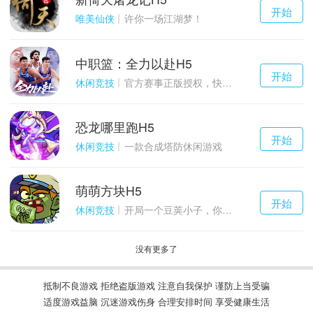
千百度h5
开始
游戏
唯美仙侠
许你一场江湖梦！
中职篮：全力以赴H5
千百度h5
开始
游戏
休闲竞技
官方赛事正版授权，快来打造属于自己的传奇吧~
恐龙哪里跑H5
千百度h5
开始
游戏
休闲竞技
一款合成塔防休闲游戏
萌萌方块H5
千百度h5
开始
游戏
休闲竞技
开局一个豆荚小子，你能坚持到几关？
没有更多了
抵制不良游戏 拒绝盗版游戏 注意自我保护 谨防上当受骗
适度游戏益脑 沉迷游戏伤身 合理安排时间 享受健康生活