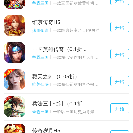
游戏
争霸三国
一款三国题材放置挂机与战争策略结合的游戏
维京传奇H5
千百度h5
开始
游戏
热血传奇
一款经典超变合击PK页游
三国英雄传奇（0.1折...
千百度h5
开始
游戏
争霸三国
一款精心制作的万人即时战斗SLG三国手游
戮天之剑（0.05折）...
千百度h5
开始
游戏
唯美仙侠
一款修仙题材的角色扮演养成手游
兵法三十七计（0.1折...
千百度h5
开始
游戏
争霸三国
一款以三国历史为背景的卡牌策略游戏
传奇岁月H5
千百度h5