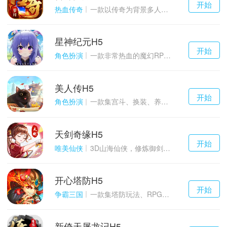
开始
游戏
热血传奇
一款以传奇为背景多人在线的ARPG大作
星神纪元H5
千百度h5
开始
游戏
角色扮演
一款非常热血的魔幻RPG游戏
美人传H5
千百度h5
开始
游戏
角色扮演
一款集宫斗、换装、养成等于一体的古装宫廷恋爱手游
天剑奇缘H5
千百度h5
开始
游戏
唯美仙侠
3D山海仙侠，修炼御剑情缘
开心塔防H5
千百度h5
开始
游戏
争霸三国
一款集塔防玩法、RPG策略、卡牌养成于一体的轻度H5游戏
新倚天屠龙记H5