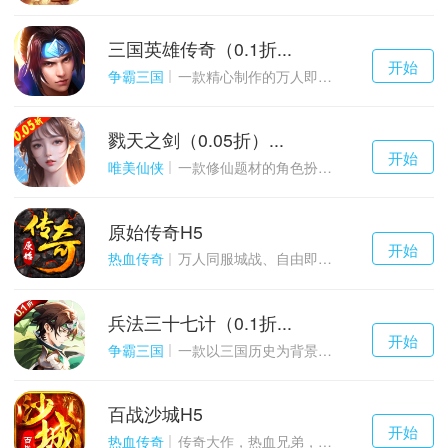
三国英雄传奇（0.1折...
千百度h5
开始
游戏
争霸三国
一款精心制作的万人即时战斗SLG三国手游
戮天之剑（0.05折）...
千百度h5
开始
游戏
唯美仙侠
一款修仙题材的角色扮演养成手游
原始传奇H5
千百度h5
开始
游戏
热血传奇
万人同服城战、自由即时PK的1.85经典玩法
兵法三十七计（0.1折...
千百度h5
开始
游戏
争霸三国
一款以三国历史为背景的卡牌策略游戏
百战沙城H5
千百度h5
开始
游戏
热血传奇
传奇大作，热血兄弟，血战沙城！