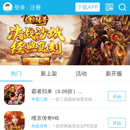
登录
注册
下载APP
|
维京传奇H5
热门
新上架
活动
新开服
霸者归来（0.05折）...
千百度h5
开始
游戏
争霸三国
一款三国题材放置挂机与战争策略结合的游戏
维京传奇H5
千百度h5
开始
游戏
热血传奇
一款经典超变合击PK页游