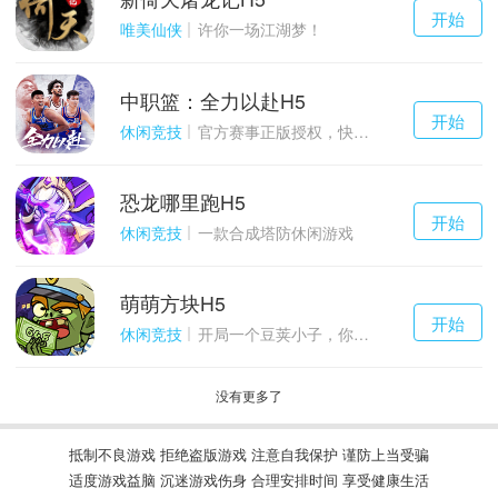
千百度h5
开始
游戏
唯美仙侠
许你一场江湖梦！
中职篮：全力以赴H5
千百度h5
开始
游戏
休闲竞技
官方赛事正版授权，快来打造属于自己的传奇吧~
恐龙哪里跑H5
千百度h5
开始
游戏
休闲竞技
一款合成塔防休闲游戏
萌萌方块H5
千百度h5
开始
游戏
休闲竞技
开局一个豆荚小子，你能坚持到几关？
没有更多了
抵制不良游戏 拒绝盗版游戏 注意自我保护 谨防上当受骗
适度游戏益脑 沉迷游戏伤身 合理安排时间 享受健康生活