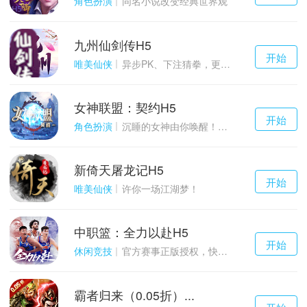
角色扮演
同名小说改变经典世界观
九州仙剑传H5
千百度h5
开始
游戏
唯美仙侠
异步PK、下注猜拳，更多玩点等你来体验！
女神联盟：契约H5
千百度h5
开始
游戏
角色扮演
沉睡的女神由你唤醒！点燃战火！
新倚天屠龙记H5
千百度h5
开始
游戏
唯美仙侠
许你一场江湖梦！
中职篮：全力以赴H5
千百度h5
开始
游戏
休闲竞技
官方赛事正版授权，快来打造属于自己的传奇吧~
霸者归来（0.05折）...
千百度h5
开始