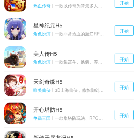
开始
游戏
热血传奇
一款以传奇为背景多人在线的ARPG大作
星神纪元H5
千百度h5
开始
游戏
角色扮演
一款非常热血的魔幻RPG游戏
美人传H5
千百度h5
开始
游戏
角色扮演
一款集宫斗、换装、养成等于一体的古装宫廷恋爱手游
天剑奇缘H5
千百度h5
开始
游戏
唯美仙侠
3D山海仙侠，修炼御剑情缘
开心塔防H5
千百度h5
开始
游戏
争霸三国
一款集塔防玩法、RPG策略、卡牌养成于一体的轻度H5游戏
新倚天屠龙记H5