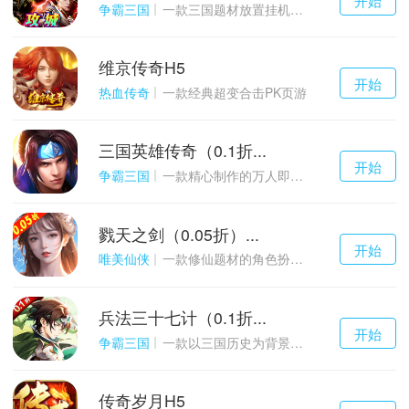
游戏
争霸三国
一款三国题材放置挂机与战争策略结合的游戏
维京传奇H5
千百度h5
开始
游戏
热血传奇
一款经典超变合击PK页游
三国英雄传奇（0.1折...
千百度h5
开始
游戏
争霸三国
一款精心制作的万人即时战斗SLG三国手游
戮天之剑（0.05折）...
千百度h5
开始
游戏
唯美仙侠
一款修仙题材的角色扮演养成手游
兵法三十七计（0.1折...
千百度h5
开始
游戏
争霸三国
一款以三国历史为背景的卡牌策略游戏
传奇岁月H5
千百度h5