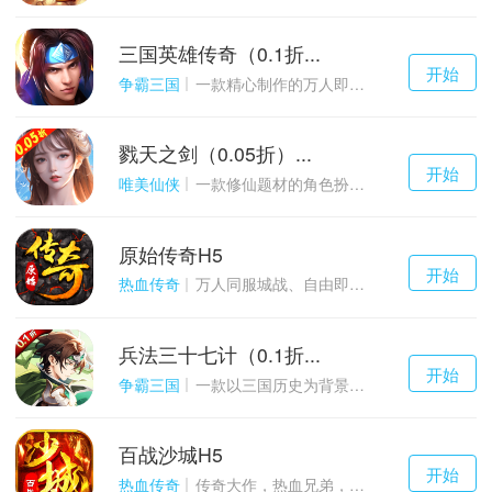
三国英雄传奇（0.1折...
千百度h5
开始
游戏
争霸三国
一款精心制作的万人即时战斗SLG三国手游
戮天之剑（0.05折）...
千百度h5
开始
游戏
唯美仙侠
一款修仙题材的角色扮演养成手游
原始传奇H5
千百度h5
开始
游戏
热血传奇
万人同服城战、自由即时PK的1.85经典玩法
兵法三十七计（0.1折...
千百度h5
开始
游戏
争霸三国
一款以三国历史为背景的卡牌策略游戏
百战沙城H5
千百度h5
开始
游戏
热血传奇
传奇大作，热血兄弟，血战沙城！