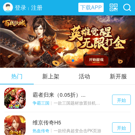
登录
注册
下载APP
|
百战沙城H5
热门
新上架
活动
新开服
霸者归来（0.05折）...
千百度h5
开始
游戏
争霸三国
一款三国题材放置挂机与战争策略结合的游戏
维京传奇H5
千百度h5
开始
游戏
热血传奇
一款经典超变合击PK页游