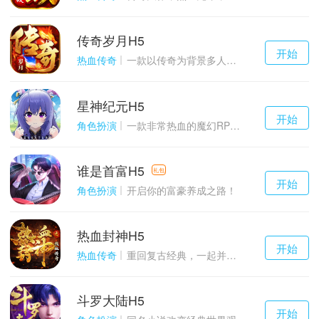
传奇岁月H5
千百度h5
开始
游戏
热血传奇
一款以传奇为背景多人在线的ARPG大作
星神纪元H5
千百度h5
开始
游戏
角色扮演
一款非常热血的魔幻RPG游戏
谁是首富H5
千百度h5
礼包
开始
游戏
角色扮演
开启你的富豪养成之路！
热血封神H5
千百度h5
开始
游戏
热血传奇
重回复古经典，一起并肩作战吧！
斗罗大陆H5
千百度h5
开始
游戏