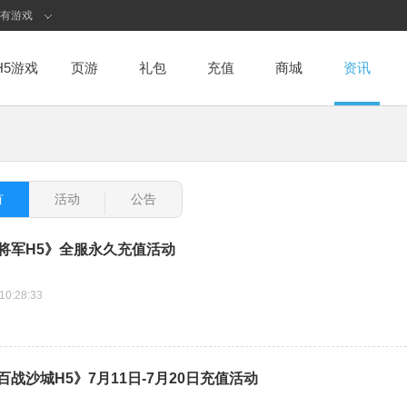
有游戏
H5游戏
页游
礼包
充值
商城
资讯
有
活动
公告
将军H5》全服永久充值活动
10:28:33
战沙城H5》7月11日-7月20日充值活动