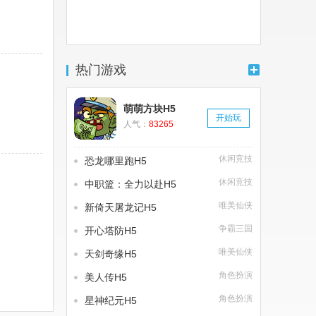
热门游戏
萌萌方块H5
开始玩
人气：
83265
休闲竞技
恐龙哪里跑H5
休闲竞技
中职篮：全力以赴H5
唯美仙侠
新倚天屠龙记H5
争霸三国
开心塔防H5
唯美仙侠
天剑奇缘H5
角色扮演
美人传H5
角色扮演
星神纪元H5