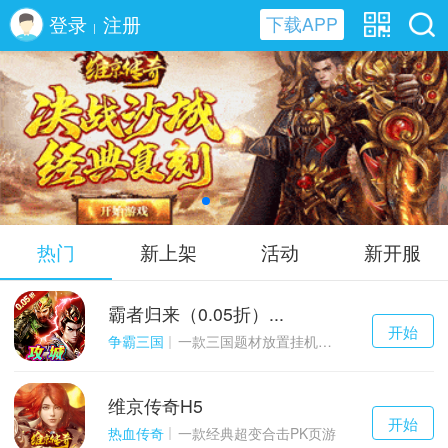
登录
注册
下载APP
|
维京传奇H5
热门
新上架
活动
新开服
霸者归来（0.05折）...
千百度h5
开始
游戏
争霸三国
一款三国题材放置挂机与战争策略结合的游戏
维京传奇H5
千百度h5
开始
游戏
热血传奇
一款经典超变合击PK页游