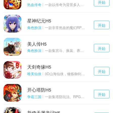
开始
游戏
热血传奇
一款以传奇为背景多人在线的ARPG大作
星神纪元H5
千百度h5
开始
游戏
角色扮演
一款非常热血的魔幻RPG游戏
美人传H5
千百度h5
开始
游戏
角色扮演
一款集宫斗、换装、养成等于一体的古装宫廷恋爱手游
天剑奇缘H5
千百度h5
开始
游戏
唯美仙侠
3D山海仙侠，修炼御剑情缘
开心塔防H5
千百度h5
开始
游戏
争霸三国
一款集塔防玩法、RPG策略、卡牌养成于一体的轻度H5游戏
新倚天屠龙记H5