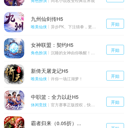
角色扮演
同名小说改变经典世界观
九州仙剑传H5
千百度h5
开始
游戏
唯美仙侠
异步PK、下注猜拳，更多玩点等你来体验！
女神联盟：契约H5
千百度h5
开始
游戏
角色扮演
沉睡的女神由你唤醒！点燃战火！
新倚天屠龙记H5
千百度h5
开始
游戏
唯美仙侠
许你一场江湖梦！
中职篮：全力以赴H5
千百度h5
开始
游戏
休闲竞技
官方赛事正版授权，快来打造属于自己的传奇吧~
霸者归来（0.05折）...
千百度h5
开始