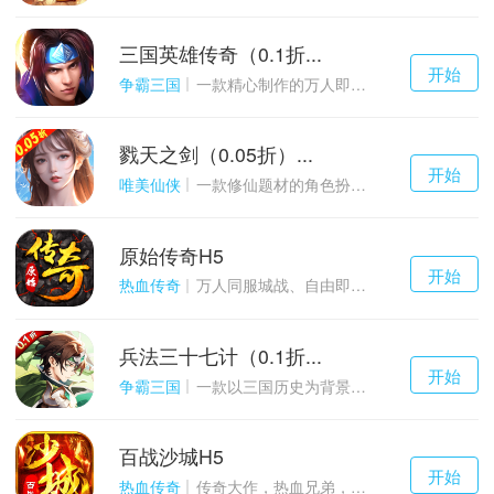
三国英雄传奇（0.1折...
千百度h5
开始
游戏
争霸三国
一款精心制作的万人即时战斗SLG三国手游
戮天之剑（0.05折）...
千百度h5
开始
游戏
唯美仙侠
一款修仙题材的角色扮演养成手游
原始传奇H5
千百度h5
开始
游戏
热血传奇
万人同服城战、自由即时PK的1.85经典玩法
兵法三十七计（0.1折...
千百度h5
开始
游戏
争霸三国
一款以三国历史为背景的卡牌策略游戏
百战沙城H5
千百度h5
开始
游戏
热血传奇
传奇大作，热血兄弟，血战沙城！