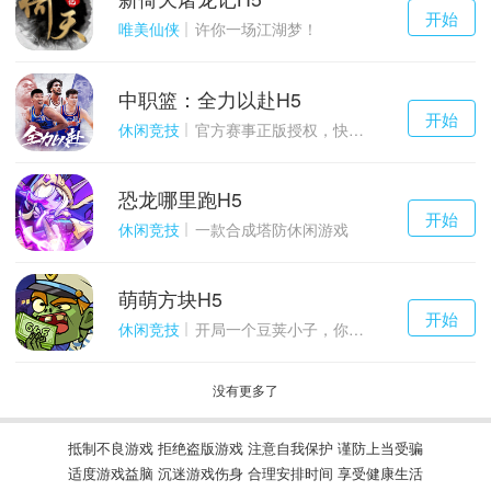
千百度h5
开始
游戏
唯美仙侠
许你一场江湖梦！
中职篮：全力以赴H5
千百度h5
开始
游戏
休闲竞技
官方赛事正版授权，快来打造属于自己的传奇吧~
恐龙哪里跑H5
千百度h5
开始
游戏
休闲竞技
一款合成塔防休闲游戏
萌萌方块H5
千百度h5
开始
游戏
休闲竞技
开局一个豆荚小子，你能坚持到几关？
没有更多了
抵制不良游戏 拒绝盗版游戏 注意自我保护 谨防上当受骗
适度游戏益脑 沉迷游戏伤身 合理安排时间 享受健康生活