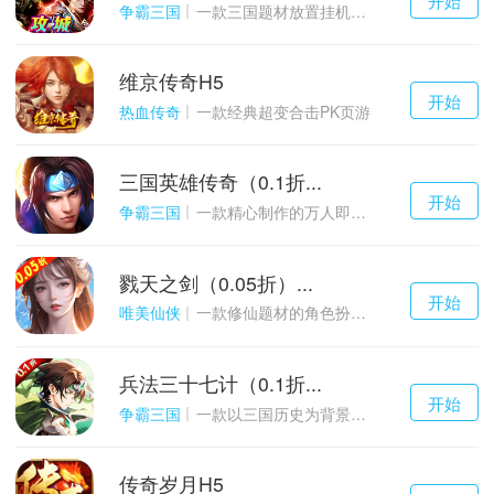
游戏
争霸三国
一款三国题材放置挂机与战争策略结合的游戏
维京传奇H5
千百度h5
开始
游戏
热血传奇
一款经典超变合击PK页游
三国英雄传奇（0.1折...
千百度h5
开始
游戏
争霸三国
一款精心制作的万人即时战斗SLG三国手游
戮天之剑（0.05折）...
千百度h5
开始
游戏
唯美仙侠
一款修仙题材的角色扮演养成手游
兵法三十七计（0.1折...
千百度h5
开始
游戏
争霸三国
一款以三国历史为背景的卡牌策略游戏
传奇岁月H5
千百度h5