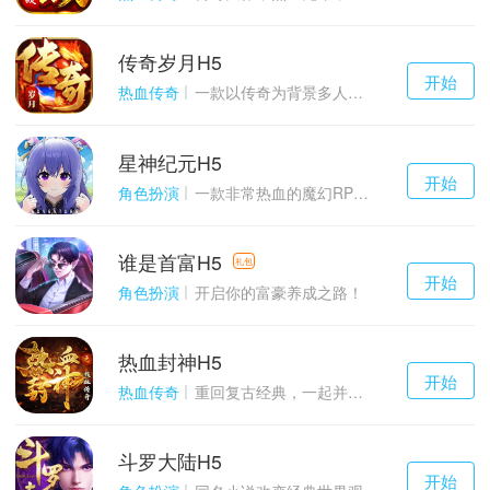
传奇岁月H5
千百度h5
开始
游戏
热血传奇
一款以传奇为背景多人在线的ARPG大作
星神纪元H5
千百度h5
开始
游戏
角色扮演
一款非常热血的魔幻RPG游戏
谁是首富H5
千百度h5
礼包
开始
游戏
角色扮演
开启你的富豪养成之路！
热血封神H5
千百度h5
开始
游戏
热血传奇
重回复古经典，一起并肩作战吧！
斗罗大陆H5
千百度h5
开始
游戏