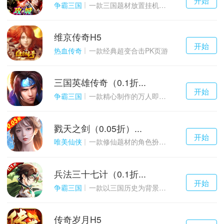
游戏
争霸三国
一款三国题材放置挂机与战争策略结合的游戏
维京传奇H5
千百度h5
开始
游戏
热血传奇
一款经典超变合击PK页游
三国英雄传奇（0.1折...
千百度h5
开始
游戏
争霸三国
一款精心制作的万人即时战斗SLG三国手游
戮天之剑（0.05折）...
千百度h5
开始
游戏
唯美仙侠
一款修仙题材的角色扮演养成手游
兵法三十七计（0.1折...
千百度h5
开始
游戏
争霸三国
一款以三国历史为背景的卡牌策略游戏
传奇岁月H5
千百度h5