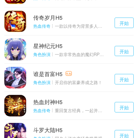
传奇岁月H5
千百度h5
开始
游戏
热血传奇
一款以传奇为背景多人在线的ARPG大作
星神纪元H5
千百度h5
开始
游戏
角色扮演
一款非常热血的魔幻RPG游戏
谁是首富H5
千百度h5
礼包
开始
游戏
角色扮演
开启你的富豪养成之路！
热血封神H5
千百度h5
开始
游戏
热血传奇
重回复古经典，一起并肩作战吧！
斗罗大陆H5
千百度h5
开始
游戏