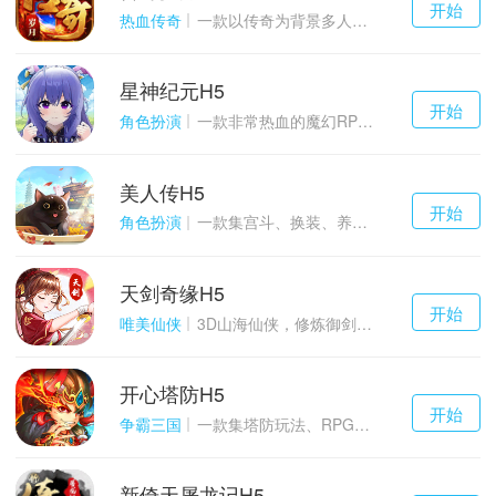
开始
游戏
热血传奇
一款以传奇为背景多人在线的ARPG大作
星神纪元H5
千百度h5
开始
游戏
角色扮演
一款非常热血的魔幻RPG游戏
美人传H5
千百度h5
开始
游戏
角色扮演
一款集宫斗、换装、养成等于一体的古装宫廷恋爱手游
天剑奇缘H5
千百度h5
开始
游戏
唯美仙侠
3D山海仙侠，修炼御剑情缘
开心塔防H5
千百度h5
开始
游戏
争霸三国
一款集塔防玩法、RPG策略、卡牌养成于一体的轻度H5游戏
新倚天屠龙记H5