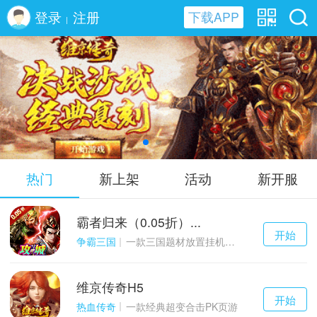
登录
注册
下载APP
|
维京传奇H5
热门
新上架
活动
新开服
霸者归来（0.05折）...
千百度h5
开始
游戏
争霸三国
一款三国题材放置挂机与战争策略结合的游戏
维京传奇H5
千百度h5
开始
游戏
热血传奇
一款经典超变合击PK页游