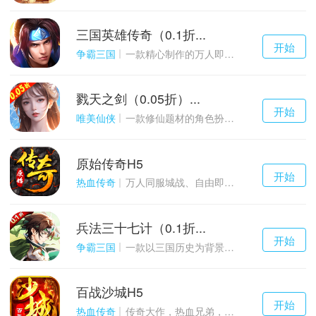
三国英雄传奇（0.1折...
千百度h5
开始
游戏
争霸三国
一款精心制作的万人即时战斗SLG三国手游
戮天之剑（0.05折）...
千百度h5
开始
游戏
唯美仙侠
一款修仙题材的角色扮演养成手游
原始传奇H5
千百度h5
开始
游戏
热血传奇
万人同服城战、自由即时PK的1.85经典玩法
兵法三十七计（0.1折...
千百度h5
开始
游戏
争霸三国
一款以三国历史为背景的卡牌策略游戏
百战沙城H5
千百度h5
开始
游戏
热血传奇
传奇大作，热血兄弟，血战沙城！