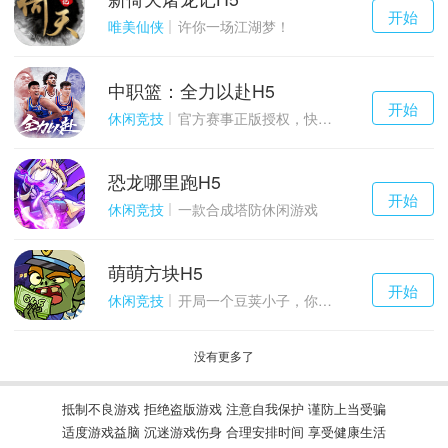
千百度h5
开始
游戏
唯美仙侠
许你一场江湖梦！
中职篮：全力以赴H5
千百度h5
开始
游戏
休闲竞技
官方赛事正版授权，快来打造属于自己的传奇吧~
恐龙哪里跑H5
千百度h5
开始
游戏
休闲竞技
一款合成塔防休闲游戏
萌萌方块H5
千百度h5
开始
游戏
休闲竞技
开局一个豆荚小子，你能坚持到几关？
没有更多了
抵制不良游戏 拒绝盗版游戏 注意自我保护 谨防上当受骗
适度游戏益脑 沉迷游戏伤身 合理安排时间 享受健康生活