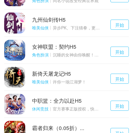
角色扮演
同名小说改变经典世界观
九州仙剑传H5
千百度h5
开始
游戏
唯美仙侠
异步PK、下注猜拳，更多玩点等你来体验！
女神联盟：契约H5
千百度h5
开始
游戏
角色扮演
沉睡的女神由你唤醒！点燃战火！
新倚天屠龙记H5
千百度h5
开始
游戏
唯美仙侠
许你一场江湖梦！
中职篮：全力以赴H5
千百度h5
开始
游戏
休闲竞技
官方赛事正版授权，快来打造属于自己的传奇吧~
霸者归来（0.05折）...
千百度h5
开始