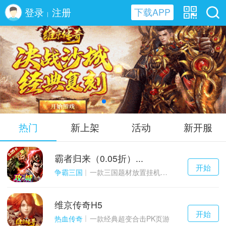
登录
注册
下载APP
|
维京传奇H5
热门
新上架
活动
新开服
霸者归来（0.05折）...
千百度h5
开始
游戏
争霸三国
一款三国题材放置挂机与战争策略结合的游戏
维京传奇H5
千百度h5
开始
游戏
热血传奇
一款经典超变合击PK页游