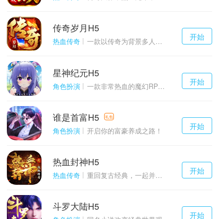
传奇岁月H5
千百度h5
开始
游戏
热血传奇
一款以传奇为背景多人在线的ARPG大作
星神纪元H5
千百度h5
开始
游戏
角色扮演
一款非常热血的魔幻RPG游戏
谁是首富H5
千百度h5
礼包
开始
游戏
角色扮演
开启你的富豪养成之路！
热血封神H5
千百度h5
开始
游戏
热血传奇
重回复古经典，一起并肩作战吧！
斗罗大陆H5
千百度h5
开始
游戏