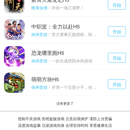
千百度h5
开始
游戏
唯美仙侠
许你一场江湖梦！
中职篮：全力以赴H5
千百度h5
开始
游戏
休闲竞技
官方赛事正版授权，快来打造属于自己的传奇吧~
恐龙哪里跑H5
千百度h5
开始
游戏
休闲竞技
一款合成塔防休闲游戏
萌萌方块H5
千百度h5
开始
游戏
休闲竞技
开局一个豆荚小子，你能坚持到几关？
没有更多了
抵制不良游戏 拒绝盗版游戏 注意自我保护 谨防上当受骗
适度游戏益脑 沉迷游戏伤身 合理安排时间 享受健康生活