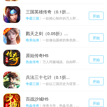
三国英雄传奇（0.1折...
千百度h5
开始
游戏
争霸三国
一款精心制作的万人即时战斗SLG三国手游
戮天之剑（0.05折）...
千百度h5
开始
游戏
唯美仙侠
一款修仙题材的角色扮演养成手游
原始传奇H5
千百度h5
开始
游戏
热血传奇
万人同服城战、自由即时PK的1.85经典玩法
兵法三十七计（0.1折...
千百度h5
开始
游戏
争霸三国
一款以三国历史为背景的卡牌策略游戏
百战沙城H5
千百度h5
开始
游戏
热血传奇
传奇大作，热血兄弟，血战沙城！