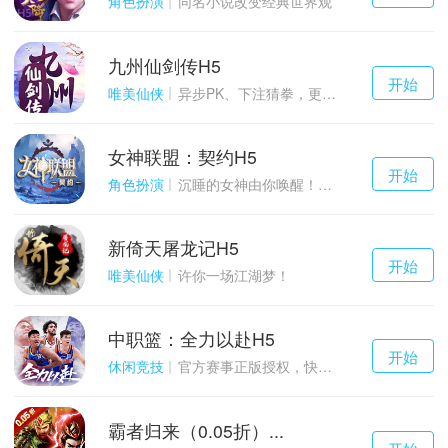
角色扮演
同名小说改变经典世界观
九州仙剑传H5
千百度h5
开始
游戏
唯美仙侠
异步PK、下注猜拳，更多玩点等你来体验！
女神联盟：契约H5
千百度h5
开始
游戏
角色扮演
沉睡的女神由你唤醒！点燃战火！
新倚天屠龙记H5
千百度h5
开始
游戏
唯美仙侠
许你一场江湖梦！
中职篮：全力以赴H5
千百度h5
开始
游戏
休闲竞技
官方赛事正版授权，快来打造属于自己的传奇吧~
霸者归来（0.05折）...
千百度h5
开始