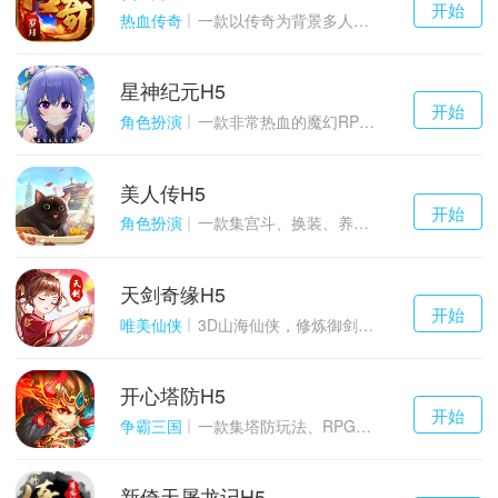
开始
游戏
热血传奇
一款以传奇为背景多人在线的ARPG大作
星神纪元H5
千百度h5
开始
游戏
角色扮演
一款非常热血的魔幻RPG游戏
美人传H5
千百度h5
开始
游戏
角色扮演
一款集宫斗、换装、养成等于一体的古装宫廷恋爱手游
天剑奇缘H5
千百度h5
开始
游戏
唯美仙侠
3D山海仙侠，修炼御剑情缘
开心塔防H5
千百度h5
开始
游戏
争霸三国
一款集塔防玩法、RPG策略、卡牌养成于一体的轻度H5游戏
新倚天屠龙记H5