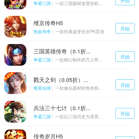
游戏
争霸三国
一款三国题材放置挂机与战争策略结合的游戏
维京传奇H5
千百度h5
开始
游戏
热血传奇
一款经典超变合击PK页游
三国英雄传奇（0.1折...
千百度h5
开始
游戏
争霸三国
一款精心制作的万人即时战斗SLG三国手游
戮天之剑（0.05折）...
千百度h5
开始
游戏
唯美仙侠
一款修仙题材的角色扮演养成手游
兵法三十七计（0.1折...
千百度h5
开始
游戏
争霸三国
一款以三国历史为背景的卡牌策略游戏
传奇岁月H5
千百度h5