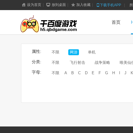
设为首页
|
放到桌面
|
加入收藏
|
下载手机APP
|
所
首页
属性:
不限
网游
单机
分类:
不限
飞行射击
战争策略
唯美仙
字母:
不限
A
B
C
D
E
F
G
H
I
J