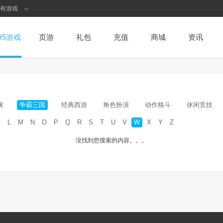
有游戏
H5游戏
页游
礼包
充值
商城
资讯
侠
争霸三国
经典西游
角色扮演
动作格斗
休闲竞技
K
L
M
N
O
P
Q
R
S
T
U
V
W
X
Y
Z
没找到您搜索的内容。。。