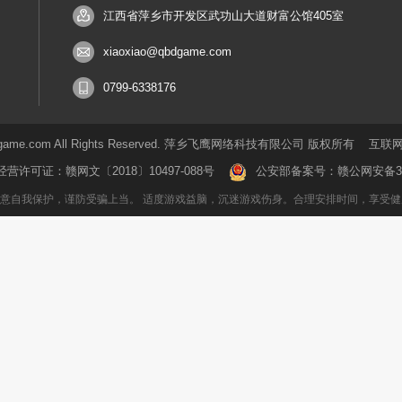
江西省萍乡市开发区武功山大道财富公馆405室
xiaoxiao@qbdgame.com
0799-6338176
5.qbdgame.com All Rights Reserved. 萍乡飞鹰网络科技有限公司 版权所有
互联网
经营许可证：
赣网文〔2018〕10497-088号
公安部备案号：
赣公网安备360
意自我保护，谨防受骗上当。 适度游戏益脑，沉迷游戏伤身。合理安排时间，享受健