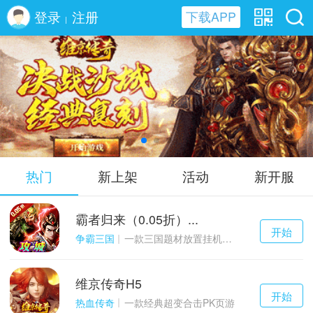
登录
注册
下载APP
|
维京传奇H5
热门
新上架
活动
新开服
霸者归来（0.05折）...
千百度h5
开始
游戏
争霸三国
一款三国题材放置挂机与战争策略结合的游戏
维京传奇H5
千百度h5
开始
游戏
热血传奇
一款经典超变合击PK页游