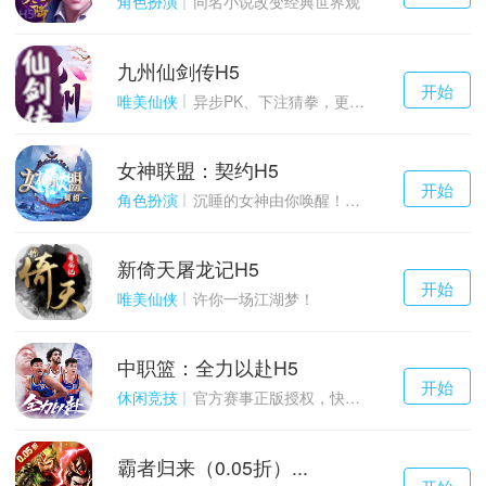
角色扮演
同名小说改变经典世界观
九州仙剑传H5
千百度h5
开始
游戏
唯美仙侠
异步PK、下注猜拳，更多玩点等你来体验！
女神联盟：契约H5
千百度h5
开始
游戏
角色扮演
沉睡的女神由你唤醒！点燃战火！
新倚天屠龙记H5
千百度h5
开始
游戏
唯美仙侠
许你一场江湖梦！
中职篮：全力以赴H5
千百度h5
开始
游戏
休闲竞技
官方赛事正版授权，快来打造属于自己的传奇吧~
霸者归来（0.05折）...
千百度h5
开始