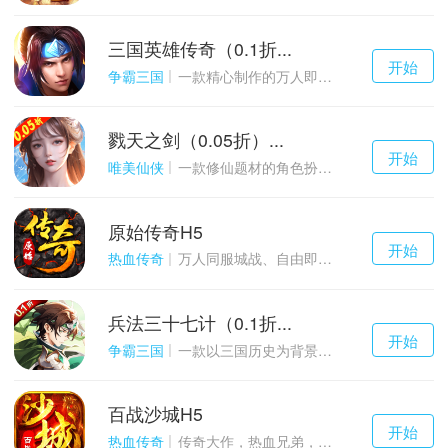
三国英雄传奇（0.1折...
千百度h5
开始
游戏
争霸三国
一款精心制作的万人即时战斗SLG三国手游
戮天之剑（0.05折）...
千百度h5
开始
游戏
唯美仙侠
一款修仙题材的角色扮演养成手游
原始传奇H5
千百度h5
开始
游戏
热血传奇
万人同服城战、自由即时PK的1.85经典玩法
兵法三十七计（0.1折...
千百度h5
开始
游戏
争霸三国
一款以三国历史为背景的卡牌策略游戏
百战沙城H5
千百度h5
开始
游戏
热血传奇
传奇大作，热血兄弟，血战沙城！