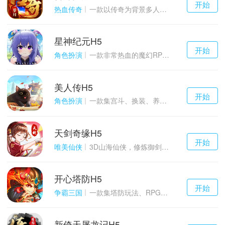
开始
游戏
热血传奇
一款以传奇为背景多人在线的ARPG大作
星神纪元H5
千百度h5
开始
游戏
角色扮演
一款非常热血的魔幻RPG游戏
美人传H5
千百度h5
开始
游戏
角色扮演
一款集宫斗、换装、养成等于一体的古装宫廷恋爱手游
天剑奇缘H5
千百度h5
开始
游戏
唯美仙侠
3D山海仙侠，修炼御剑情缘
开心塔防H5
千百度h5
开始
游戏
争霸三国
一款集塔防玩法、RPG策略、卡牌养成于一体的轻度H5游戏
新倚天屠龙记H5