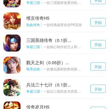
游戏
争霸三国
一款三国题材放置挂机与战争策略结合的游戏
维京传奇H5
千百度h5
开始
游戏
热血传奇
一款经典超变合击PK页游
三国英雄传奇（0.1折...
千百度h5
开始
游戏
争霸三国
一款精心制作的万人即时战斗SLG三国手游
戮天之剑（0.05折）...
千百度h5
开始
游戏
唯美仙侠
一款修仙题材的角色扮演养成手游
兵法三十七计（0.1折...
千百度h5
开始
游戏
争霸三国
一款以三国历史为背景的卡牌策略游戏
传奇岁月H5
千百度h5