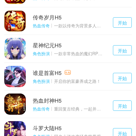
传奇岁月H5
千百度h5
开始
游戏
热血传奇
一款以传奇为背景多人在线的ARPG大作
星神纪元H5
千百度h5
开始
游戏
角色扮演
一款非常热血的魔幻RPG游戏
谁是首富H5
千百度h5
礼包
开始
游戏
角色扮演
开启你的富豪养成之路！
热血封神H5
千百度h5
开始
游戏
热血传奇
重回复古经典，一起并肩作战吧！
斗罗大陆H5
千百度h5
开始
游戏