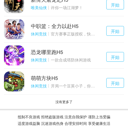
千百度h5
开始
游戏
唯美仙侠
许你一场江湖梦！
中职篮：全力以赴H5
千百度h5
开始
游戏
休闲竞技
官方赛事正版授权，快来打造属于自己的传奇吧~
恐龙哪里跑H5
千百度h5
开始
游戏
休闲竞技
一款合成塔防休闲游戏
萌萌方块H5
千百度h5
开始
游戏
休闲竞技
开局一个豆荚小子，你能坚持到几关？
没有更多了
抵制不良游戏 拒绝盗版游戏 注意自我保护 谨防上当受骗
适度游戏益脑 沉迷游戏伤身 合理安排时间 享受健康生活