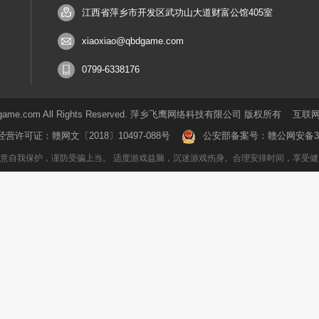
江西省萍乡市开发区武功山大道财富公馆405室
xiaoxiao@qbdgame.com
0799-6338176
5.qbdgame.com All Rights Reserved. 萍乡飞鹰网络科技有限公司 版权所有
互联网
经营许可证：
赣网文〔2018〕10497-088号
公安部备案号：
赣公网安备360
意自我保护，谨防受骗上当。 适度游戏益脑，沉迷游戏伤身。合理安排时间，享受健