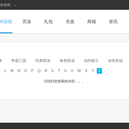
有游戏
H5游戏
页游
礼包
充值
商城
资讯
侠
争霸三国
经典西游
角色扮演
动作格斗
休闲竞技
K
L
M
N
O
P
Q
R
S
T
U
V
W
X
Y
Z
没找到您搜索的内容。。。