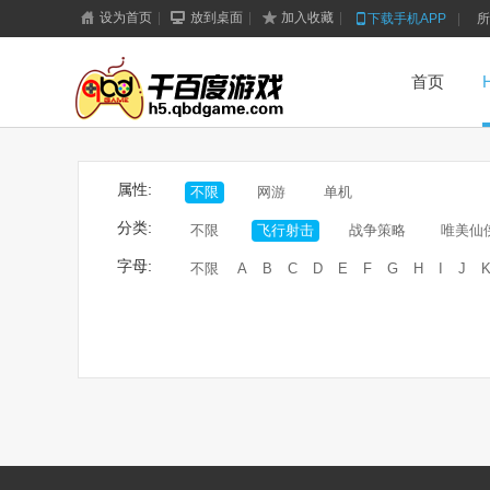
设为首页
|
放到桌面
|
加入收藏
|
下载手机APP
|
所
首页
属性:
不限
网游
单机
分类:
不限
飞行射击
战争策略
唯美仙
字母:
不限
A
B
C
D
E
F
G
H
I
J