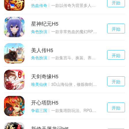
开始
游戏
热血传奇
一款以传奇为背景多人在线的ARPG大作
星神纪元H5
千百度h5
开始
游戏
角色扮演
一款非常热血的魔幻RPG游戏
美人传H5
千百度h5
开始
游戏
角色扮演
一款集宫斗、换装、养成等于一体的古装宫廷恋爱手游
天剑奇缘H5
千百度h5
开始
游戏
唯美仙侠
3D山海仙侠，修炼御剑情缘
开心塔防H5
千百度h5
开始
游戏
争霸三国
一款集塔防玩法、RPG策略、卡牌养成于一体的轻度H5游戏
新倚天屠龙记H5