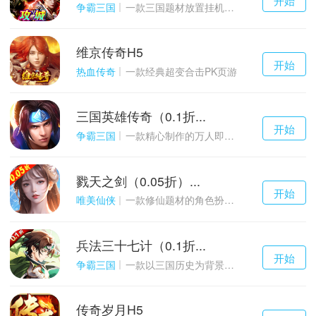
游戏
争霸三国
一款三国题材放置挂机与战争策略结合的游戏
维京传奇H5
千百度h5
开始
游戏
热血传奇
一款经典超变合击PK页游
三国英雄传奇（0.1折...
千百度h5
开始
游戏
争霸三国
一款精心制作的万人即时战斗SLG三国手游
戮天之剑（0.05折）...
千百度h5
开始
游戏
唯美仙侠
一款修仙题材的角色扮演养成手游
兵法三十七计（0.1折...
千百度h5
开始
游戏
争霸三国
一款以三国历史为背景的卡牌策略游戏
传奇岁月H5
千百度h5