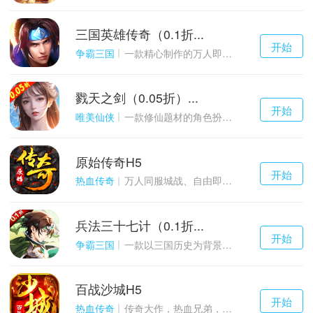
三国英雄传奇（0.1折...
千百度h5
开始
游戏
争霸三国
一款精心制作的万人即时战斗SLG三国手游
戮天之剑（0.05折）...
千百度h5
开始
游戏
唯美仙侠
一款修仙题材的角色扮演养成手游
原始传奇H5
千百度h5
开始
游戏
热血传奇
万人同服城战、自由即时PK的1.85经典玩法
兵法三十七计（0.1折...
千百度h5
开始
游戏
争霸三国
一款以三国历史为背景的卡牌策略游戏
百战沙城H5
千百度h5
开始
游戏
热血传奇
传奇大作，热血兄弟，血战沙城！