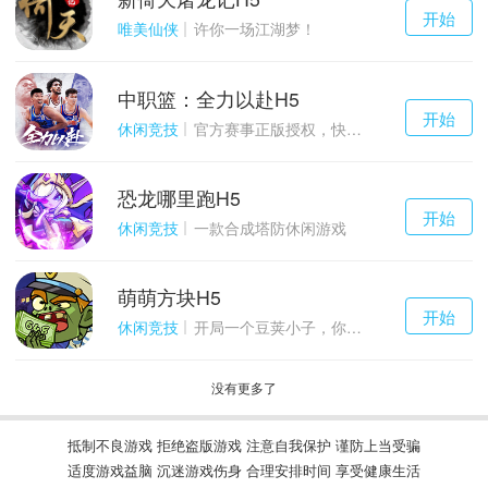
千百度h5
开始
游戏
唯美仙侠
许你一场江湖梦！
中职篮：全力以赴H5
千百度h5
开始
游戏
休闲竞技
官方赛事正版授权，快来打造属于自己的传奇吧~
恐龙哪里跑H5
千百度h5
开始
游戏
休闲竞技
一款合成塔防休闲游戏
萌萌方块H5
千百度h5
开始
游戏
休闲竞技
开局一个豆荚小子，你能坚持到几关？
没有更多了
抵制不良游戏 拒绝盗版游戏 注意自我保护 谨防上当受骗
适度游戏益脑 沉迷游戏伤身 合理安排时间 享受健康生活