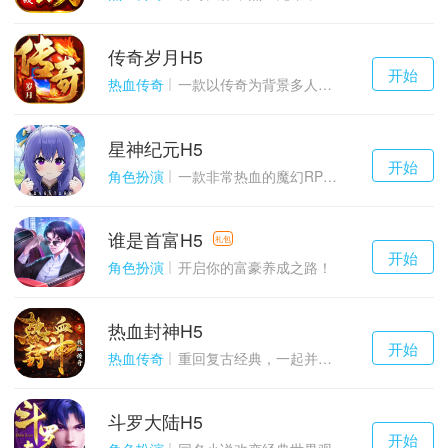
传奇岁月H5
千百度h5
开始
游戏
热血传奇
一款以传奇为背景多人在线的ARPG大作
星神纪元H5
千百度h5
开始
游戏
角色扮演
一款非常热血的魔幻RPG游戏
谁是首富H5
千百度h5
礼包
开始
游戏
角色扮演
开启你的富豪养成之路！
热血封神H5
千百度h5
开始
游戏
热血传奇
重回复古经典，一起并肩作战吧！
斗罗大陆H5
千百度h5
开始
游戏