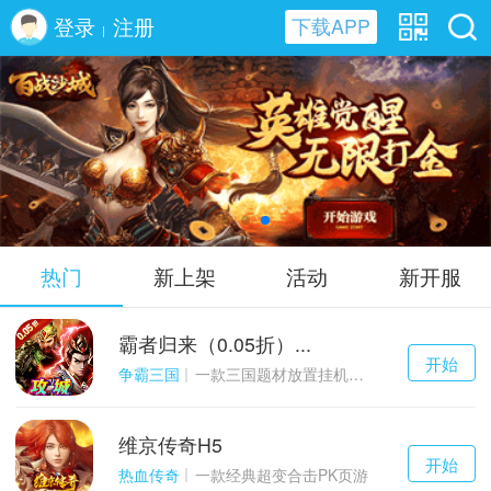
登录
注册
下载APP
|
百战沙城H5
热门
新上架
活动
新开服
霸者归来（0.05折）...
千百度h5
开始
游戏
争霸三国
一款三国题材放置挂机与战争策略结合的游戏
维京传奇H5
千百度h5
开始
游戏
热血传奇
一款经典超变合击PK页游