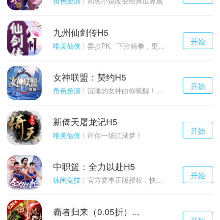
角色扮演
同名小说改变经典世界观
九州仙剑传H5
千百度h5
开始
游戏
唯美仙侠
异步PK、下注猜拳，更多玩点等你来体验！
女神联盟：契约H5
千百度h5
开始
游戏
角色扮演
沉睡的女神由你唤醒！点燃战火！
新倚天屠龙记H5
千百度h5
开始
游戏
唯美仙侠
许你一场江湖梦！
中职篮：全力以赴H5
千百度h5
开始
游戏
休闲竞技
官方赛事正版授权，快来打造属于自己的传奇吧~
霸者归来（0.05折）...
千百度h5
开始