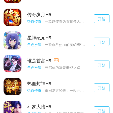
传奇岁月H5
千百度h5
开始
游戏
热血传奇
一款以传奇为背景多人在线的ARPG大作
星神纪元H5
千百度h5
开始
游戏
角色扮演
一款非常热血的魔幻RPG游戏
谁是首富H5
千百度h5
礼包
开始
游戏
角色扮演
开启你的富豪养成之路！
热血封神H5
千百度h5
开始
游戏
热血传奇
重回复古经典，一起并肩作战吧！
斗罗大陆H5
千百度h5
开始
游戏