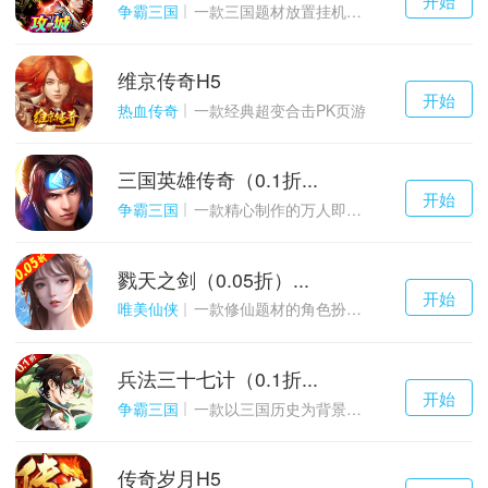
游戏
争霸三国
一款三国题材放置挂机与战争策略结合的游戏
维京传奇H5
千百度h5
开始
游戏
热血传奇
一款经典超变合击PK页游
三国英雄传奇（0.1折...
千百度h5
开始
游戏
争霸三国
一款精心制作的万人即时战斗SLG三国手游
戮天之剑（0.05折）...
千百度h5
开始
游戏
唯美仙侠
一款修仙题材的角色扮演养成手游
兵法三十七计（0.1折...
千百度h5
开始
游戏
争霸三国
一款以三国历史为背景的卡牌策略游戏
传奇岁月H5
千百度h5