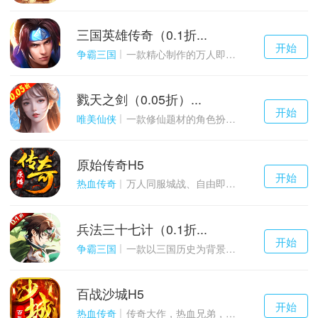
三国英雄传奇（0.1折...
千百度h5
开始
游戏
争霸三国
一款精心制作的万人即时战斗SLG三国手游
戮天之剑（0.05折）...
千百度h5
开始
游戏
唯美仙侠
一款修仙题材的角色扮演养成手游
原始传奇H5
千百度h5
开始
游戏
热血传奇
万人同服城战、自由即时PK的1.85经典玩法
兵法三十七计（0.1折...
千百度h5
开始
游戏
争霸三国
一款以三国历史为背景的卡牌策略游戏
百战沙城H5
千百度h5
开始
游戏
热血传奇
传奇大作，热血兄弟，血战沙城！