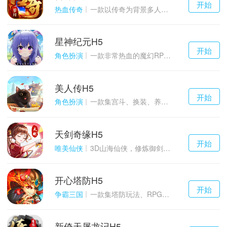
开始
游戏
热血传奇
一款以传奇为背景多人在线的ARPG大作
星神纪元H5
千百度h5
开始
游戏
角色扮演
一款非常热血的魔幻RPG游戏
美人传H5
千百度h5
开始
游戏
角色扮演
一款集宫斗、换装、养成等于一体的古装宫廷恋爱手游
天剑奇缘H5
千百度h5
开始
游戏
唯美仙侠
3D山海仙侠，修炼御剑情缘
开心塔防H5
千百度h5
开始
游戏
争霸三国
一款集塔防玩法、RPG策略、卡牌养成于一体的轻度H5游戏
新倚天屠龙记H5