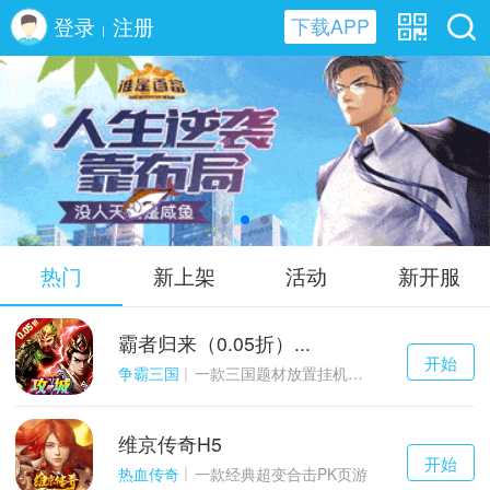
登录
注册
下载APP
|
谁是首富H5
热门
新上架
活动
新开服
霸者归来（0.05折）...
千百度h5
开始
游戏
争霸三国
一款三国题材放置挂机与战争策略结合的游戏
维京传奇H5
千百度h5
开始
游戏
热血传奇
一款经典超变合击PK页游