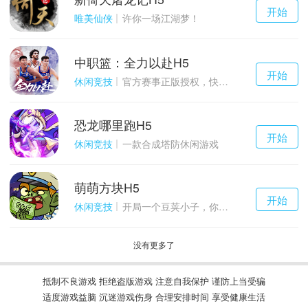
千百度h5
开始
游戏
唯美仙侠
许你一场江湖梦！
中职篮：全力以赴H5
千百度h5
开始
游戏
休闲竞技
官方赛事正版授权，快来打造属于自己的传奇吧~
恐龙哪里跑H5
千百度h5
开始
游戏
休闲竞技
一款合成塔防休闲游戏
萌萌方块H5
千百度h5
开始
游戏
休闲竞技
开局一个豆荚小子，你能坚持到几关？
没有更多了
抵制不良游戏 拒绝盗版游戏 注意自我保护 谨防上当受骗
适度游戏益脑 沉迷游戏伤身 合理安排时间 享受健康生活