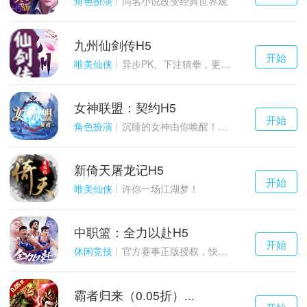
角色扮演
同名小说改变经典世界观
九州仙剑传H5
千百度h5
开始
游戏
唯美仙侠
异步PK、下注猜拳，更多玩点等你来体验！
女神联盟：契约H5
千百度h5
开始
游戏
角色扮演
沉睡的女神由你唤醒！点燃战火！
新倚天屠龙记H5
千百度h5
开始
游戏
唯美仙侠
许你一场江湖梦！
中职篮：全力以赴H5
千百度h5
开始
游戏
休闲竞技
官方赛事正版授权，快来打造属于自己的传奇吧~
霸者归来（0.05折）...
千百度h5
开始