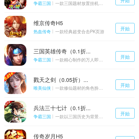
游戏
争霸三国
一款三国题材放置挂机与战争策略结合的游戏
维京传奇H5
千百度h5
开始
游戏
热血传奇
一款经典超变合击PK页游
三国英雄传奇（0.1折...
千百度h5
开始
游戏
争霸三国
一款精心制作的万人即时战斗SLG三国手游
戮天之剑（0.05折）...
千百度h5
开始
游戏
唯美仙侠
一款修仙题材的角色扮演养成手游
兵法三十七计（0.1折...
千百度h5
开始
游戏
争霸三国
一款以三国历史为背景的卡牌策略游戏
传奇岁月H5
千百度h5