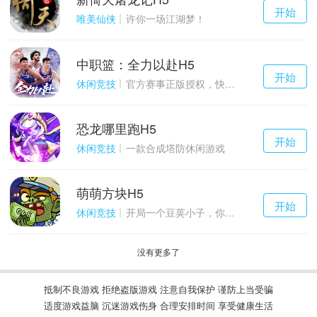
千百度h5
开始
游戏
唯美仙侠
许你一场江湖梦！
中职篮：全力以赴H5
千百度h5
开始
游戏
休闲竞技
官方赛事正版授权，快来打造属于自己的传奇吧~
恐龙哪里跑H5
千百度h5
开始
游戏
休闲竞技
一款合成塔防休闲游戏
萌萌方块H5
千百度h5
开始
游戏
休闲竞技
开局一个豆荚小子，你能坚持到几关？
没有更多了
抵制不良游戏 拒绝盗版游戏 注意自我保护 谨防上当受骗
适度游戏益脑 沉迷游戏伤身 合理安排时间 享受健康生活