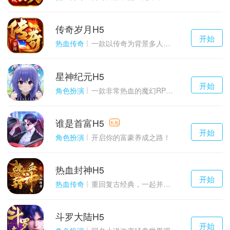
传奇岁月H5
千百度h5
开始
游戏
热血传奇
一款以传奇为背景多人在线的ARPG大作
星神纪元H5
千百度h5
开始
游戏
角色扮演
一款非常热血的魔幻RPG游戏
谁是首富H5
千百度h5
礼包
开始
游戏
角色扮演
开启你的富豪养成之路！
热血封神H5
千百度h5
开始
游戏
热血传奇
重回复古经典，一起并肩作战吧！
斗罗大陆H5
千百度h5
开始
游戏