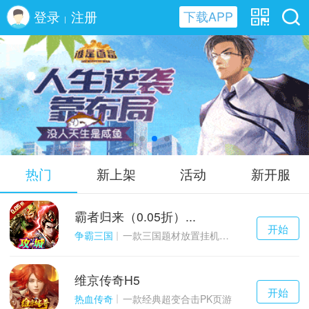
登录
注册
下载APP
|
谁是首富H5
热门
新上架
活动
新开服
霸者归来（0.05折）...
千百度h5
开始
游戏
争霸三国
一款三国题材放置挂机与战争策略结合的游戏
维京传奇H5
千百度h5
开始
游戏
热血传奇
一款经典超变合击PK页游