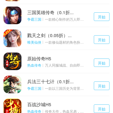
三国英雄传奇（0.1折...
千百度h5
开始
游戏
争霸三国
一款精心制作的万人即时战斗SLG三国手游
戮天之剑（0.05折）...
千百度h5
开始
游戏
唯美仙侠
一款修仙题材的角色扮演养成手游
原始传奇H5
千百度h5
开始
游戏
热血传奇
万人同服城战、自由即时PK的1.85经典玩法
兵法三十七计（0.1折...
千百度h5
开始
游戏
争霸三国
一款以三国历史为背景的卡牌策略游戏
百战沙城H5
千百度h5
开始
游戏
热血传奇
传奇大作，热血兄弟，血战沙城！