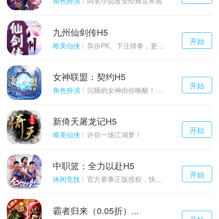
角色扮演
同名小说改变经典世界观
九州仙剑传H5
千百度h5
开始
游戏
唯美仙侠
异步PK、下注猜拳，更多玩点等你来体验！
女神联盟：契约H5
千百度h5
开始
游戏
角色扮演
沉睡的女神由你唤醒！点燃战火！
新倚天屠龙记H5
千百度h5
开始
游戏
唯美仙侠
许你一场江湖梦！
中职篮：全力以赴H5
千百度h5
开始
游戏
休闲竞技
官方赛事正版授权，快来打造属于自己的传奇吧~
霸者归来（0.05折）...
千百度h5
开始