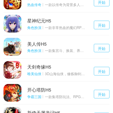
开始
游戏
热血传奇
一款以传奇为背景多人在线的ARPG大作
星神纪元H5
千百度h5
开始
游戏
角色扮演
一款非常热血的魔幻RPG游戏
美人传H5
千百度h5
开始
游戏
角色扮演
一款集宫斗、换装、养成等于一体的古装宫廷恋爱手游
天剑奇缘H5
千百度h5
开始
游戏
唯美仙侠
3D山海仙侠，修炼御剑情缘
开心塔防H5
千百度h5
开始
游戏
争霸三国
一款集塔防玩法、RPG策略、卡牌养成于一体的轻度H5游戏
新倚天屠龙记H5