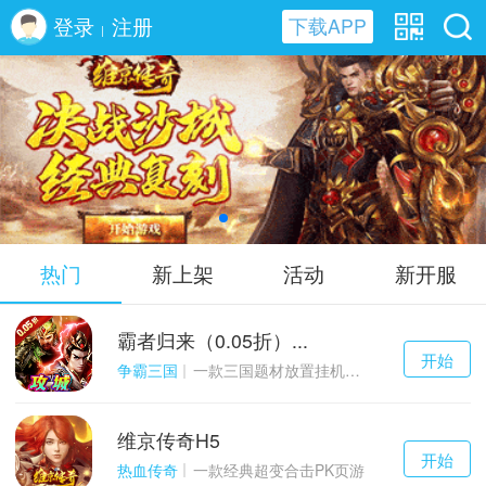
登录
注册
下载APP
|
维京传奇H5
热门
新上架
活动
新开服
霸者归来（0.05折）...
千百度h5
开始
游戏
争霸三国
一款三国题材放置挂机与战争策略结合的游戏
维京传奇H5
千百度h5
开始
游戏
热血传奇
一款经典超变合击PK页游