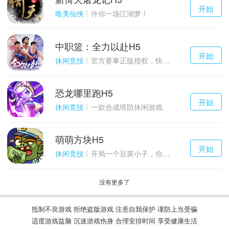
千百度h5
开始
游戏
唯美仙侠
许你一场江湖梦！
中职篮：全力以赴H5
千百度h5
开始
游戏
休闲竞技
官方赛事正版授权，快来打造属于自己的传奇吧~
恐龙哪里跑H5
千百度h5
开始
游戏
休闲竞技
一款合成塔防休闲游戏
萌萌方块H5
千百度h5
开始
游戏
休闲竞技
开局一个豆荚小子，你能坚持到几关？
没有更多了
抵制不良游戏 拒绝盗版游戏 注意自我保护 谨防上当受骗
适度游戏益脑 沉迷游戏伤身 合理安排时间 享受健康生活