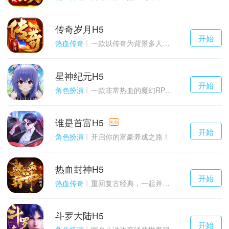
传奇岁月H5
千百度h5
开始
游戏
热血传奇
一款以传奇为背景多人在线的ARPG大作
星神纪元H5
千百度h5
开始
游戏
角色扮演
一款非常热血的魔幻RPG游戏
谁是首富H5
千百度h5
礼包
开始
游戏
角色扮演
开启你的富豪养成之路！
热血封神H5
千百度h5
开始
游戏
热血传奇
重回复古经典，一起并肩作战吧！
斗罗大陆H5
千百度h5
开始
游戏