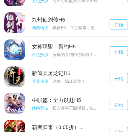
角色扮演
同名小说改变经典世界观
九州仙剑传H5
千百度h5
开始
游戏
唯美仙侠
异步PK、下注猜拳，更多玩点等你来体验！
女神联盟：契约H5
千百度h5
开始
游戏
角色扮演
沉睡的女神由你唤醒！点燃战火！
新倚天屠龙记H5
千百度h5
开始
游戏
唯美仙侠
许你一场江湖梦！
中职篮：全力以赴H5
千百度h5
开始
游戏
休闲竞技
官方赛事正版授权，快来打造属于自己的传奇吧~
霸者归来（0.05折）...
千百度h5
开始