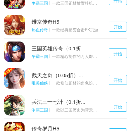
游戏
争霸三国
一款三国题材放置挂机与战争策略结合的游戏
维京传奇H5
千百度h5
开始
游戏
热血传奇
一款经典超变合击PK页游
三国英雄传奇（0.1折...
千百度h5
开始
游戏
争霸三国
一款精心制作的万人即时战斗SLG三国手游
戮天之剑（0.05折）...
千百度h5
开始
游戏
唯美仙侠
一款修仙题材的角色扮演养成手游
兵法三十七计（0.1折...
千百度h5
开始
游戏
争霸三国
一款以三国历史为背景的卡牌策略游戏
传奇岁月H5
千百度h5