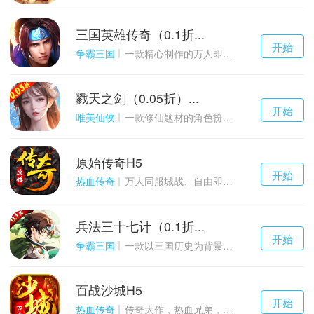
三国英雄传奇（0.1折...
千百度h5
开始
游戏
争霸三国
一款精心制作的万人即时战斗SLG三国手游
戮天之剑（0.05折）...
千百度h5
开始
游戏
唯美仙侠
一款修仙题材的角色扮演养成手游
原始传奇H5
千百度h5
开始
游戏
热血传奇
万人同服城战、自由即时PK的1.85经典玩法
兵法三十七计（0.1折...
千百度h5
开始
游戏
争霸三国
一款以三国历史为背景的卡牌策略游戏
百战沙城H5
千百度h5
开始
游戏
热血传奇
传奇大作，热血兄弟，血战沙城！