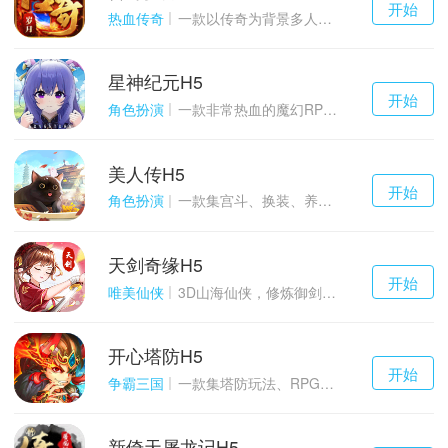
开始
游戏
热血传奇
一款以传奇为背景多人在线的ARPG大作
星神纪元H5
千百度h5
开始
游戏
角色扮演
一款非常热血的魔幻RPG游戏
美人传H5
千百度h5
开始
游戏
角色扮演
一款集宫斗、换装、养成等于一体的古装宫廷恋爱手游
天剑奇缘H5
千百度h5
开始
游戏
唯美仙侠
3D山海仙侠，修炼御剑情缘
开心塔防H5
千百度h5
开始
游戏
争霸三国
一款集塔防玩法、RPG策略、卡牌养成于一体的轻度H5游戏
新倚天屠龙记H5