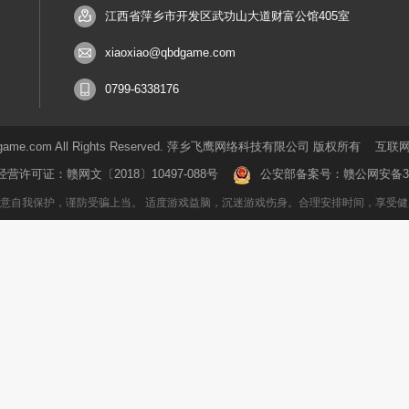
江西省萍乡市开发区武功山大道财富公馆405室
xiaoxiao@qbdgame.com
0799-6338176
5.qbdgame.com All Rights Reserved. 萍乡飞鹰网络科技有限公司 版权所有
互联网
经营许可证：
赣网文〔2018〕10497-088号
公安部备案号：
赣公网安备360
意自我保护，谨防受骗上当。 适度游戏益脑，沉迷游戏伤身。合理安排时间，享受健