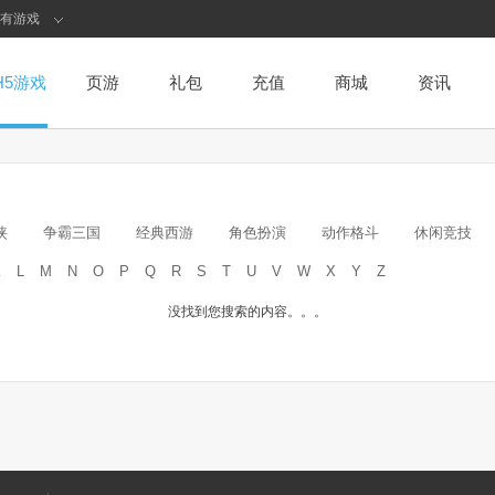
有游戏
H5游戏
页游
礼包
充值
商城
资讯
侠
争霸三国
经典西游
角色扮演
动作格斗
休闲竞技
K
L
M
N
O
P
Q
R
S
T
U
V
W
X
Y
Z
没找到您搜索的内容。。。