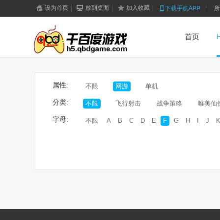
设为首页
|
放到桌面
|
加入收藏
|
下载手机APP
|
所
首页
属性:
不限
网游
单机
分类:
不限
飞行射击
战争策略
唯美仙
字母:
不限
A
B
C
D
E
F
G
H
I
J