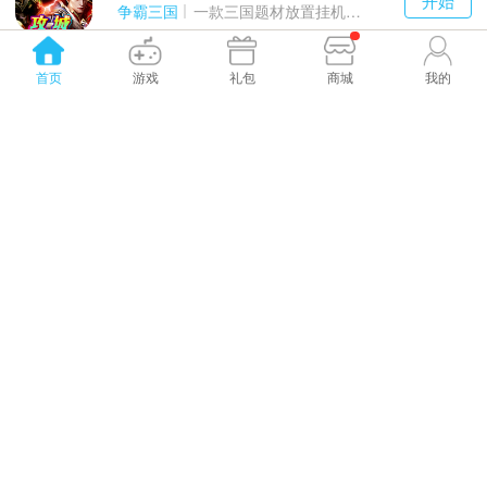
游戏
争霸三国
一款三国题材放置挂机与战争策略结合的游戏
维京传奇H5
首页
游戏
礼包
商城
我的
千百度h5
开始
游戏
热血传奇
一款经典超变合击PK页游
三国英雄传奇（0.1折...
千百度h5
开始
游戏
争霸三国
一款精心制作的万人即时战斗SLG三国手游
戮天之剑（0.05折）...
千百度h5
开始
游戏
唯美仙侠
一款修仙题材的角色扮演养成手游
原始传奇H5
千百度h5
开始
游戏
热血传奇
万人同服城战、自由即时PK的1.85经典玩法
兵法三十七计（0.1折...
千百度h5