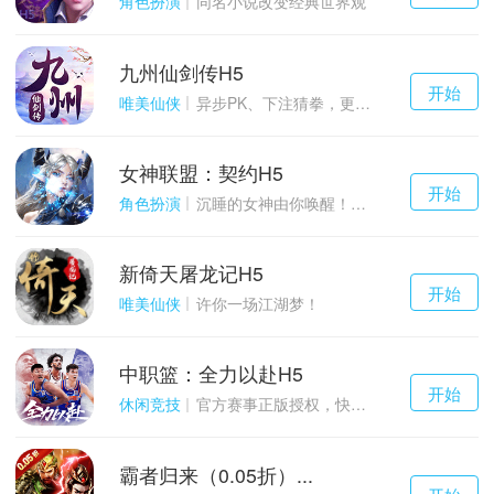
角色扮演
同名小说改变经典世界观
九州仙剑传H5
千百度h5
开始
游戏
唯美仙侠
异步PK、下注猜拳，更多玩点等你来体验！
女神联盟：契约H5
千百度h5
开始
游戏
角色扮演
沉睡的女神由你唤醒！点燃战火！
新倚天屠龙记H5
千百度h5
开始
游戏
唯美仙侠
许你一场江湖梦！
中职篮：全力以赴H5
千百度h5
开始
游戏
休闲竞技
官方赛事正版授权，快来打造属于自己的传奇吧~
霸者归来（0.05折）...
千百度h5
开始