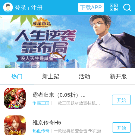
登录
注册
下载APP
|
谁是首富H5
热门
新上架
活动
新开服
霸者归来（0.05折）...
千百度h5
开始
游戏
争霸三国
一款三国题材放置挂机与战争策略结合的游戏
维京传奇H5
千百度h5
开始
游戏
热血传奇
一款经典超变合击PK页游