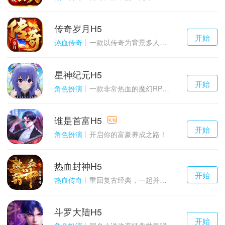
传奇岁月H5
千百度h5
开始
游戏
热血传奇
一款以传奇为背景多人在线的ARPG大作
星神纪元H5
千百度h5
开始
游戏
角色扮演
一款非常热血的魔幻RPG游戏
谁是首富H5
千百度h5
礼包
开始
游戏
角色扮演
开启你的富豪养成之路！
热血封神H5
千百度h5
开始
游戏
热血传奇
重回复古经典，一起并肩作战吧！
斗罗大陆H5
千百度h5
开始
游戏