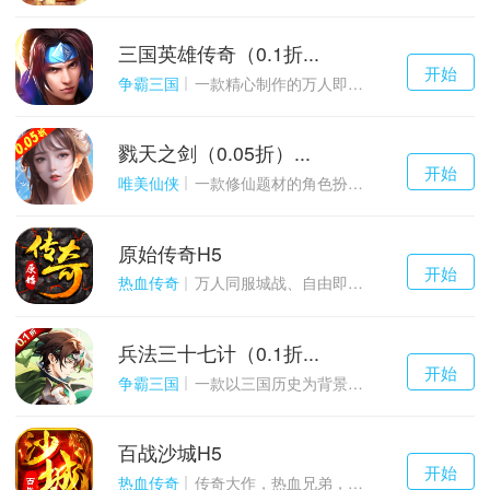
三国英雄传奇（0.1折...
千百度h5
开始
游戏
争霸三国
一款精心制作的万人即时战斗SLG三国手游
戮天之剑（0.05折）...
千百度h5
开始
游戏
唯美仙侠
一款修仙题材的角色扮演养成手游
原始传奇H5
千百度h5
开始
游戏
热血传奇
万人同服城战、自由即时PK的1.85经典玩法
兵法三十七计（0.1折...
千百度h5
开始
游戏
争霸三国
一款以三国历史为背景的卡牌策略游戏
百战沙城H5
千百度h5
开始
游戏
热血传奇
传奇大作，热血兄弟，血战沙城！