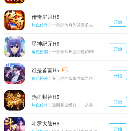
传奇岁月H5
千百度h5
开始
游戏
热血传奇
一款以传奇为背景多人在线的ARPG大作
星神纪元H5
千百度h5
开始
游戏
角色扮演
一款非常热血的魔幻RPG游戏
谁是首富H5
千百度h5
礼包
开始
游戏
角色扮演
开启你的富豪养成之路！
热血封神H5
千百度h5
开始
游戏
热血传奇
重回复古经典，一起并肩作战吧！
斗罗大陆H5
千百度h5
开始
游戏