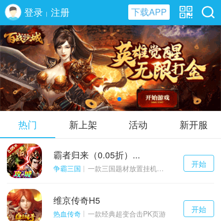
登录
注册
下载APP
|
百战沙城H5
热门
新上架
活动
新开服
霸者归来（0.05折）...
千百度h5
开始
游戏
争霸三国
一款三国题材放置挂机与战争策略结合的游戏
维京传奇H5
千百度h5
开始
游戏
热血传奇
一款经典超变合击PK页游