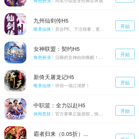
角色扮演
同名小说改变经典世界观
九州仙剑传H5
千百度h5
开始
游戏
唯美仙侠
异步PK、下注猜拳，更多玩点等你来体验！
女神联盟：契约H5
千百度h5
开始
游戏
角色扮演
沉睡的女神由你唤醒！点燃战火！
新倚天屠龙记H5
千百度h5
开始
游戏
唯美仙侠
许你一场江湖梦！
中职篮：全力以赴H5
千百度h5
开始
游戏
休闲竞技
官方赛事正版授权，快来打造属于自己的传奇吧~
霸者归来（0.05折）...
千百度h5
开始