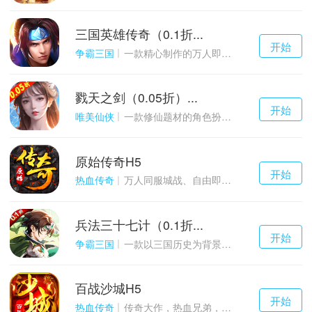
三国英雄传奇（0.1折...
千百度h5
开始
游戏
争霸三国
一款精心制作的万人即时战斗SLG三国手游
戮天之剑（0.05折）...
千百度h5
开始
游戏
唯美仙侠
一款修仙题材的角色扮演养成手游
原始传奇H5
千百度h5
开始
游戏
热血传奇
万人同服城战、自由即时PK的1.85经典玩法
兵法三十七计（0.1折...
千百度h5
开始
游戏
争霸三国
一款以三国历史为背景的卡牌策略游戏
百战沙城H5
千百度h5
开始
游戏
热血传奇
传奇大作，热血兄弟，血战沙城！