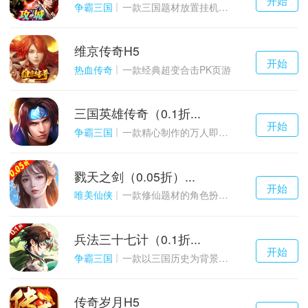
游戏
争霸三国
一款三国题材放置挂机与战争策略结合的游戏
维京传奇H5
千百度h5
开始
游戏
热血传奇
一款经典超变合击PK页游
三国英雄传奇（0.1折...
千百度h5
开始
游戏
争霸三国
一款精心制作的万人即时战斗SLG三国手游
戮天之剑（0.05折）...
千百度h5
开始
游戏
唯美仙侠
一款修仙题材的角色扮演养成手游
兵法三十七计（0.1折...
千百度h5
开始
游戏
争霸三国
一款以三国历史为背景的卡牌策略游戏
传奇岁月H5
千百度h5