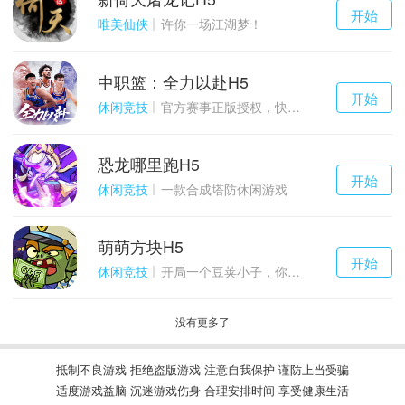
千百度h5
开始
游戏
唯美仙侠
许你一场江湖梦！
中职篮：全力以赴H5
千百度h5
开始
游戏
休闲竞技
官方赛事正版授权，快来打造属于自己的传奇吧~
恐龙哪里跑H5
千百度h5
开始
游戏
休闲竞技
一款合成塔防休闲游戏
萌萌方块H5
千百度h5
开始
游戏
休闲竞技
开局一个豆荚小子，你能坚持到几关？
没有更多了
抵制不良游戏 拒绝盗版游戏 注意自我保护 谨防上当受骗
适度游戏益脑 沉迷游戏伤身 合理安排时间 享受健康生活