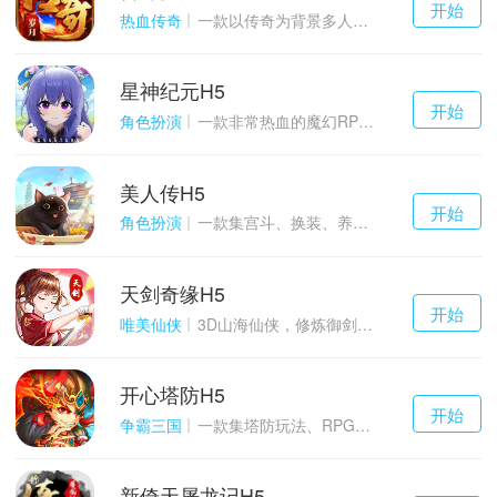
开始
游戏
热血传奇
一款以传奇为背景多人在线的ARPG大作
星神纪元H5
千百度h5
开始
游戏
角色扮演
一款非常热血的魔幻RPG游戏
美人传H5
千百度h5
开始
游戏
角色扮演
一款集宫斗、换装、养成等于一体的古装宫廷恋爱手游
天剑奇缘H5
千百度h5
开始
游戏
唯美仙侠
3D山海仙侠，修炼御剑情缘
开心塔防H5
千百度h5
开始
游戏
争霸三国
一款集塔防玩法、RPG策略、卡牌养成于一体的轻度H5游戏
新倚天屠龙记H5