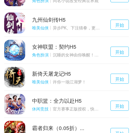
角色扮演
同名小说改变经典世界观
九州仙剑传H5
千百度h5
开始
游戏
唯美仙侠
异步PK、下注猜拳，更多玩点等你来体验！
女神联盟：契约H5
千百度h5
开始
游戏
角色扮演
沉睡的女神由你唤醒！点燃战火！
新倚天屠龙记H5
千百度h5
开始
游戏
唯美仙侠
许你一场江湖梦！
中职篮：全力以赴H5
千百度h5
开始
游戏
休闲竞技
官方赛事正版授权，快来打造属于自己的传奇吧~
霸者归来（0.05折）...
千百度h5
开始