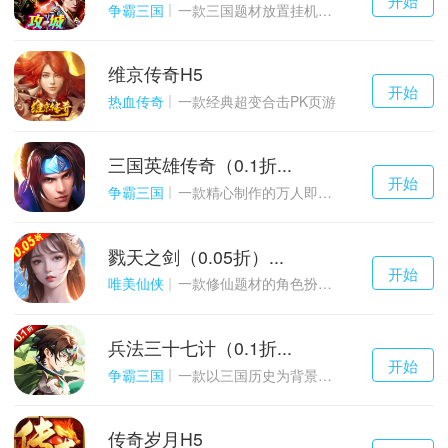
游戏
争霸三国
一款三国题材放置挂机与战争策略结合的游戏
维京传奇H5
千百度h5
开始
游戏
热血传奇
一款经典超变合击PK页游
三国英雄传奇（0.1折...
千百度h5
开始
游戏
争霸三国
一款精心制作的万人即时战斗SLG三国手游
戮天之剑（0.05折）...
千百度h5
开始
游戏
唯美仙侠
一款修仙题材的角色扮演养成手游
兵法三十七计（0.1折...
千百度h5
开始
游戏
争霸三国
一款以三国历史为背景的卡牌策略游戏
传奇岁月H5
千百度h5