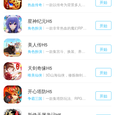
开始
游戏
热血传奇
一款以传奇为背景多人在线的ARPG大作
星神纪元H5
千百度h5
开始
游戏
角色扮演
一款非常热血的魔幻RPG游戏
美人传H5
千百度h5
开始
游戏
角色扮演
一款集宫斗、换装、养成等于一体的古装宫廷恋爱手游
天剑奇缘H5
千百度h5
开始
游戏
唯美仙侠
3D山海仙侠，修炼御剑情缘
开心塔防H5
千百度h5
开始
游戏
争霸三国
一款集塔防玩法、RPG策略、卡牌养成于一体的轻度H5游戏
新倚天屠龙记H5