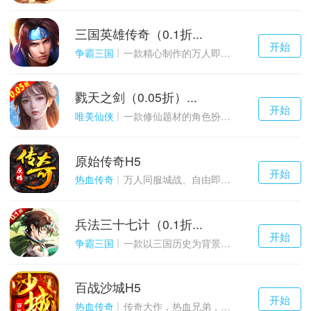
三国英雄传奇（0.1折...
千百度h5
开始
游戏
争霸三国
一款精心制作的万人即时战斗SLG三国手游
戮天之剑（0.05折）...
千百度h5
开始
游戏
唯美仙侠
一款修仙题材的角色扮演养成手游
原始传奇H5
千百度h5
开始
游戏
热血传奇
万人同服城战、自由即时PK的1.85经典玩法
兵法三十七计（0.1折...
千百度h5
开始
游戏
争霸三国
一款以三国历史为背景的卡牌策略游戏
百战沙城H5
千百度h5
开始
游戏
热血传奇
传奇大作，热血兄弟，血战沙城！