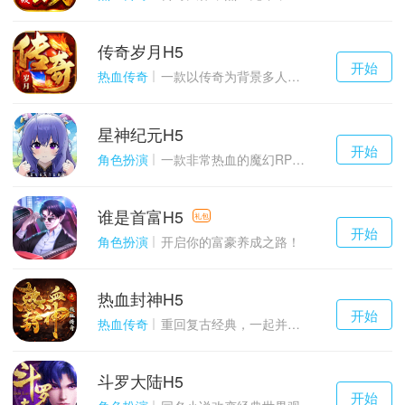
传奇岁月H5
千百度h5
开始
游戏
热血传奇
一款以传奇为背景多人在线的ARPG大作
星神纪元H5
千百度h5
开始
游戏
角色扮演
一款非常热血的魔幻RPG游戏
谁是首富H5
千百度h5
礼包
开始
游戏
角色扮演
开启你的富豪养成之路！
热血封神H5
千百度h5
开始
游戏
热血传奇
重回复古经典，一起并肩作战吧！
斗罗大陆H5
千百度h5
开始
游戏