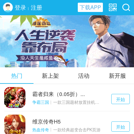
登录
注册
下载APP
|
谁是首富H5
热门
新上架
活动
新开服
霸者归来（0.05折）...
千百度h5
开始
游戏
争霸三国
一款三国题材放置挂机与战争策略结合的游戏
维京传奇H5
千百度h5
开始
游戏
热血传奇
一款经典超变合击PK页游