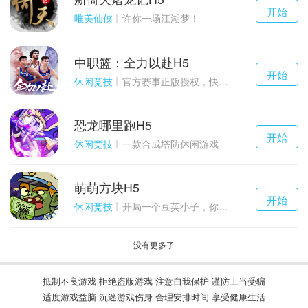
千百度h5
开始
游戏
唯美仙侠
许你一场江湖梦！
中职篮：全力以赴H5
千百度h5
开始
游戏
休闲竞技
官方赛事正版授权，快来打造属于自己的传奇吧~
恐龙哪里跑H5
千百度h5
开始
游戏
休闲竞技
一款合成塔防休闲游戏
萌萌方块H5
千百度h5
开始
游戏
休闲竞技
开局一个豆荚小子，你能坚持到几关？
没有更多了
抵制不良游戏 拒绝盗版游戏 注意自我保护 谨防上当受骗
适度游戏益脑 沉迷游戏伤身 合理安排时间 享受健康生活