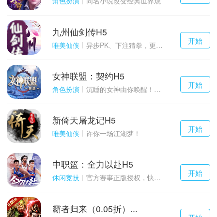
角色扮演
同名小说改变经典世界观
九州仙剑传H5
千百度h5
开始
游戏
唯美仙侠
异步PK、下注猜拳，更多玩点等你来体验！
女神联盟：契约H5
千百度h5
开始
游戏
角色扮演
沉睡的女神由你唤醒！点燃战火！
新倚天屠龙记H5
千百度h5
开始
游戏
唯美仙侠
许你一场江湖梦！
中职篮：全力以赴H5
千百度h5
开始
游戏
休闲竞技
官方赛事正版授权，快来打造属于自己的传奇吧~
霸者归来（0.05折）...
千百度h5
开始