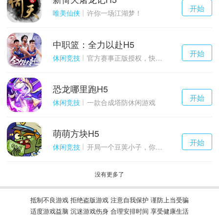
千百度h5
开始
游戏
唯美仙侠
许你一场江湖梦！
中职篮：全力以赴H5
千百度h5
开始
游戏
休闲竞技
官方赛事正版授权，快来打造属于自己的传奇吧~
恐龙哪里跑H5
千百度h5
开始
游戏
休闲竞技
一款合成塔防休闲游戏
萌萌方块H5
千百度h5
开始
游戏
休闲竞技
开局一个豆荚小子，你能坚持到几关？
没有更多了
抵制不良游戏 拒绝盗版游戏 注意自我保护 谨防上当受骗
适度游戏益脑 沉迷游戏伤身 合理安排时间 享受健康生活