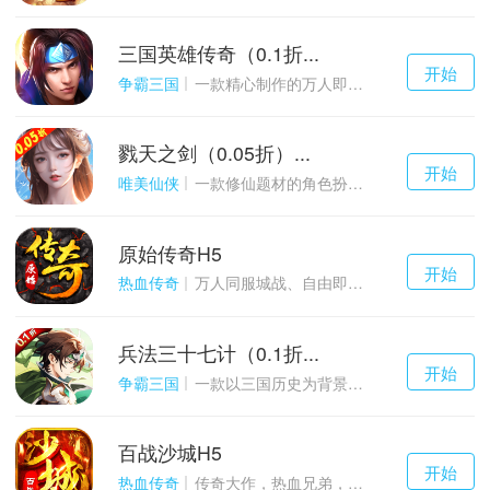
三国英雄传奇（0.1折...
千百度h5
开始
游戏
争霸三国
一款精心制作的万人即时战斗SLG三国手游
戮天之剑（0.05折）...
千百度h5
开始
游戏
唯美仙侠
一款修仙题材的角色扮演养成手游
原始传奇H5
千百度h5
开始
游戏
热血传奇
万人同服城战、自由即时PK的1.85经典玩法
兵法三十七计（0.1折...
千百度h5
开始
游戏
争霸三国
一款以三国历史为背景的卡牌策略游戏
百战沙城H5
千百度h5
开始
游戏
热血传奇
传奇大作，热血兄弟，血战沙城！