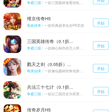
游戏
争霸三国
一款三国题材放置挂机与战争策略结合的游戏
维京传奇H5
千百度h5
开始
游戏
热血传奇
一款经典超变合击PK页游
三国英雄传奇（0.1折...
千百度h5
开始
游戏
争霸三国
一款精心制作的万人即时战斗SLG三国手游
戮天之剑（0.05折）...
千百度h5
开始
游戏
唯美仙侠
一款修仙题材的角色扮演养成手游
兵法三十七计（0.1折...
千百度h5
开始
游戏
争霸三国
一款以三国历史为背景的卡牌策略游戏
传奇岁月H5
千百度h5