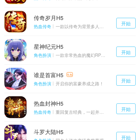
传奇岁月H5
千百度h5
开始
游戏
热血传奇
一款以传奇为背景多人在线的ARPG大作
星神纪元H5
千百度h5
开始
游戏
角色扮演
一款非常热血的魔幻RPG游戏
谁是首富H5
千百度h5
礼包
开始
游戏
角色扮演
开启你的富豪养成之路！
热血封神H5
千百度h5
开始
游戏
热血传奇
重回复古经典，一起并肩作战吧！
斗罗大陆H5
千百度h5
开始
游戏