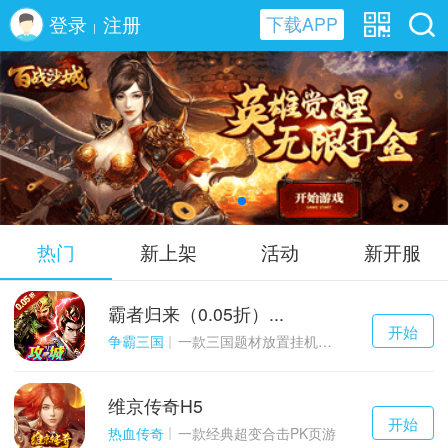
登录
注册
下载APP
|
百战沙城H5
热门
新上架
活动
新开服
霸者归来（0.05折）...
千百度h5
开始
游戏
争霸三国
一款三国题材放置挂机与战争策略结合的游戏
维京传奇H5
千百度h5
开始
游戏
热血传奇
一款经典超变合击PK页游