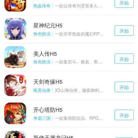
开始
游戏
热血传奇
一款以传奇为背景多人在线的ARPG大作
星神纪元H5
千百度h5
开始
游戏
角色扮演
一款非常热血的魔幻RPG游戏
美人传H5
千百度h5
开始
游戏
角色扮演
一款集宫斗、换装、养成等于一体的古装宫廷恋爱手游
天剑奇缘H5
千百度h5
开始
游戏
唯美仙侠
3D山海仙侠，修炼御剑情缘
开心塔防H5
千百度h5
开始
游戏
争霸三国
一款集塔防玩法、RPG策略、卡牌养成于一体的轻度H5游戏
新倚天屠龙记H5